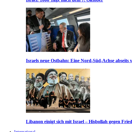
Israels neue Ostbahn: Eine Nord-Süd-Achse abseits v
Libanon einigt sich mit Israel – Hisbollah gegen Frie
International