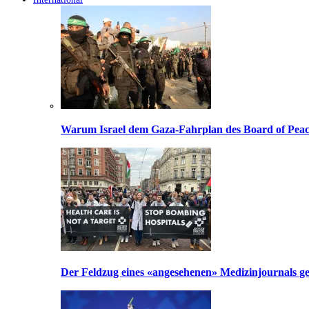
Warum Israel dem Gaza-Fahrplan des Board of Peac
Der Feldzug eines «angesehenen» Medizinjournals geg