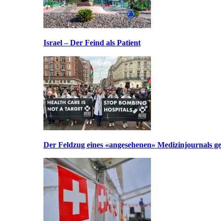
Israel – Der Feind als Patient
Der Feldzug eines «angesehenen» Medizinjournals geg