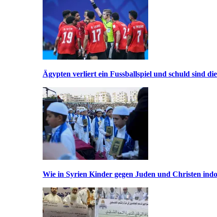
Ägypten verliert ein Fussballspiel und schuld sind di
Wie in Syrien Kinder gegen Juden und Christen indo