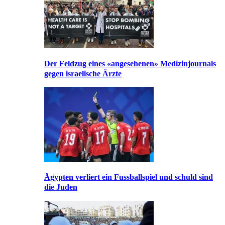
Der Feldzug eines «angesehenen» Medizinjournals
gegen israelische Ärzte
Ägypten verliert ein Fussballspiel und schuld sind
die Juden