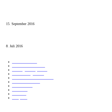
Knesset-Abgeordnete Hanin Zoabi: „Wir können der Idee eines jüdischen
Staates nicht zustimmen“
15. September 2016
Die unerwünschte Offenbarung eines deutschen Syrers
8. Juli 2016
KATEGORIEN
International
1821
Audiatur Exklusiv
1623
Meinung & Analyse
1544
Israel und Region
1017
Aktuelle Kurznachrichten
637
Jüdisches Leben
371
Innovation
225
Medien
112
Italiano
96
Français
91