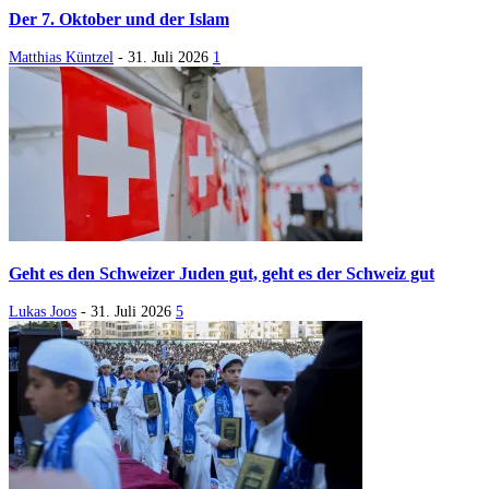
Der 7. Oktober und der Islam
Matthias Küntzel
-
31. Juli 2026
1
Geht es den Schweizer Juden gut, geht es der Schweiz gut
Lukas Joos
-
31. Juli 2026
5