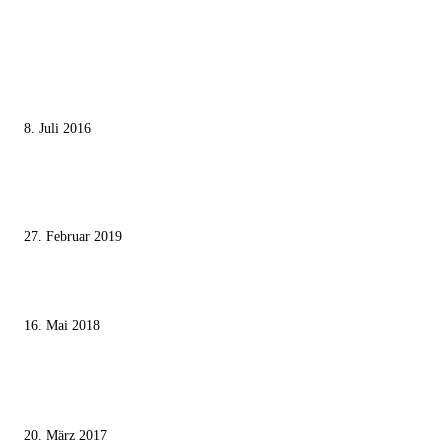
MEISTGELESEN
Die unerwünschte Offenbarung eines deutschen Syrers
8. Juli 2016
Pressefreiheit Fehlanzeige – Wie deutsche Politiker unliebsame Journaliste
mundtot machen wollen
27. Februar 2019
Ägypter stoppten die Gaza-Grenzunruhen
16. Mai 2018
MEISTKOMMENTIERT
Wie der Iran den israelischen Golan «befreien» will
20. März 2017