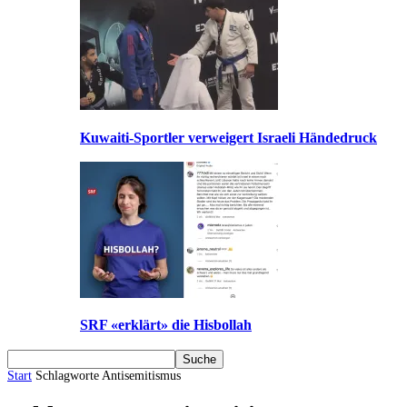
Kuwaiti-Sportler verweigert Israeli Händedruck
SRF «erklärt» die Hisbollah
Start
Schlagworte
Antisemitismus