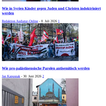
Wie in Syrien Kinder gegen Juden und Christen indoktriniert
werden
Redaktion Audiatur-Online
-
8. Juli 2026
1
Wie pro-palästinensische Parolen antisemitisch werden
Jan Kapusnak
-
30. Juni 2026
2