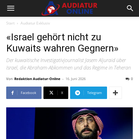
Start
Audiatur Exklusiv
«Israel gehört nicht zu
Kuwaits wahren Gegnern»
Der kuwaitische Investigativjournalist Jasem Aljuraid über
Israel, die Abraham-Abkommen und das Regime in Teheran
Von
Redaktion Audiatur-Online
-
16. Juni 2026
0
Facebook
X
Telegram