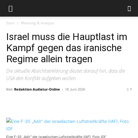
Start
Meinung & Analyse
Israel muss die Hauptlast im
Kampf gegen das iranische
Regime allein tragen
Die aktuelle Absichtserklärung deutet darauf hin, dass die
USA den Konflikt aufgeben wollen
Von
Redaktion Audiatur-Online
-
18. Juni 2026
1
Facebook
X
Telegram
WhatsApp
Eine F-35 „Adir” der israelischen Luftstreitkräfte (IAF). Foto IDF