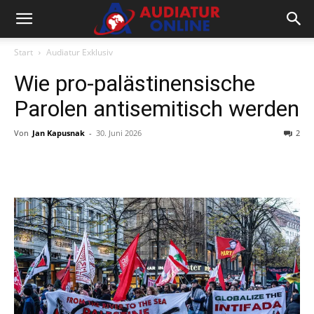
Start
Audiatur Exklusiv
Wie pro-palästinensische
Parolen antisemitisch werden
Von
Jan Kapusnak
-
30. Juni 2026
2
Facebook
X
Telegram
WhatsA