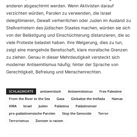
anderen abgeschirmt werden. Wenn Aktivisten darauf
verzichten würden, Parolen zu verwenden, die Israel
delegitimieren, Gewalt verherrlichen oder Juden im Ausland zu
Stellvertretern des jüdischen Staates machen, würden sie sich
von der Belästigung und Einschüchterung distanzieren, die so
viele Proteste belastet haben. Ihre Weigerung, dies zu tun,
zeigt eine mangelnde Bereitschaft, klare moralische Grenzen
zu ziehen. Genau in dieser Mehrdeutigkeit versteckt sich
moderner Antisemitismus häufig: hinter der Sprache von
Gerechtigkeit, Befreiung und Menschenrechten.
SCHLAGWORTE
antisemitisch
Antisemitismus
Free Palestine
From the River to the Sea
Gaza
Globalize the Intifada
Hamas
IHRA
Israel
Juden
Palästina
Palästinenser
pro-palästinensische Parolen
Stop the Genocide
Terror
Terrorismus
Zionism is racism