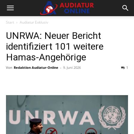
Start
Audiatur Exklusiv
UNRWA: Neuer Bericht
identifiziert 101 weitere
Hamas-Angehörige
Von
Redaktion Audiatur-Online
-
9. Juni 2026
1
Facebook
X
Telegram
WhatsA