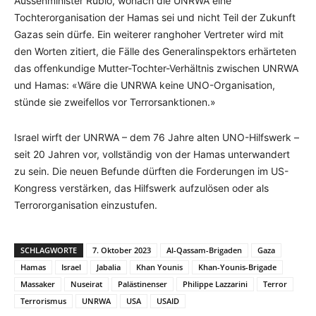
Aussenminister Rubio, wonach die UNRWA eine
Tochterorganisation der Hamas sei und nicht Teil der Zukunft
Gazas sein dürfe. Ein weiterer ranghoher Vertreter wird mit
den Worten zitiert, die Fälle des Generalinspektors erhärteten
das offenkundige Mutter-Tochter-Verhältnis zwischen UNRWA
und Hamas: «Wäre die UNRWA keine UNO-Organisation,
stünde sie zweifellos vor Terrorsanktionen.»
Israel wirft der UNRWA – dem 76 Jahre alten UNO-Hilfswerk –
seit 20 Jahren vor, vollständig von der Hamas unterwandert
zu sein. Die neuen Befunde dürften die Forderungen im US-
Kongress verstärken, das Hilfswerk aufzulösen oder als
Terrororganisation einzustufen.
SCHLAGWORTE
7. Oktober 2023
Al-Qassam-Brigaden
Gaza
Hamas
Israel
Jabalia
Khan Younis
Khan-Younis-Brigade
Massaker
Nuseirat
Palästinenser
Philippe Lazzarini
Terror
Terrorismus
UNRWA
USA
USAID