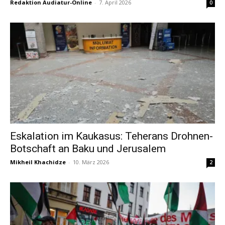
Redaktion Audiatur-Online
-
7. April 2026
0
Eskalation im Kaukasus: Teherans Drohnen-
Botschaft an Baku und Jerusalem
Mikheil Khachidze
-
10. März 2026
2