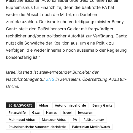
Palästinensischen Autonomiebehörde Geld zu leihen ist ein
Euphemismus für Finanzhilfe, denn die bankrotte PA hat
weder die Absicht noch die Mittel, ein Darlehen
zurückzuzahlen. Der israelische Verteidigungsminister Benny
Gantz stellt den Palästinensern Gelder mit fragwürdiger
rechtlicher und/oder politischer Autorität zur Verfügung. Gantz
nutzt die Schwäche der Koalition aus, um eine Politik zu
verfolgen, die weder innerhalb noch ausserhalb der Regierung
konsensfähig ist.“
Israel Kasnett ist stellvertretender Büroleiter der
Nachrichtenagentur
JNS
in Jerusalem. Übersetzung Audiatur-
Online.
SCHLAGWORTE
Abbas
Autonomiebehörde
Benny Gantz
Finanzhilfe
Gaza
Hamas
Israel
Jerusalem
Mahmoud Abbas
Mansour Abbas
PA
Palästinenser
Palästinensische Autonomiebehörde
Palestinian Media Watch