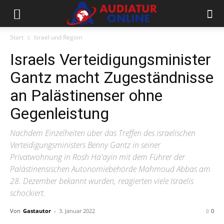
Start
Israel und Region
Israels Verteidigungsminister
Gantz macht Zugeständnisse
an Palästinenser ohne
Gegenleistung
Nachdem Einzelheiten über das Treffen des israelischen
Verteidigungsministers Benny Gantz in seiner
Privatwohnung in Rosh Ha'ayin mit dem Führer der
Palästinensischen Autonomiebehörde Mahmoud Abbas am
28. Dezember bekannt wurden, reagierten viele Israelis
schockiert.
Von
Gastautor
-
3. Januar 2022
0