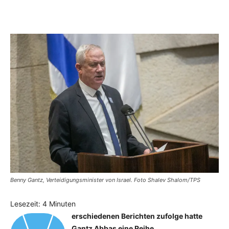
Facebook
X
Telegram
WhatsApp
Benny Gantz, Verteidigungsminister von Israel. Foto Shalev Shalom/TPS
Lesezeit:
4
Minuten
erschiedenen Berichten zufolge hatte
Gantz Abbas eine Reihe