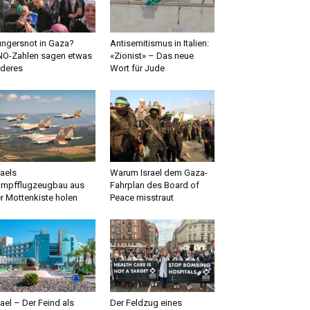
ngersnot in Gaza?
Antisemitismus in Italien:
O-Zahlen sagen etwas
«Zionist» – Das neue
deres
Wort für Jude
raels
Warum Israel dem Gaza-
mpfflugzeugbau aus
Fahrplan des Board of
r Mottenkiste holen
Peace misstraut
rael – Der Feind als
Der Feldzug eines