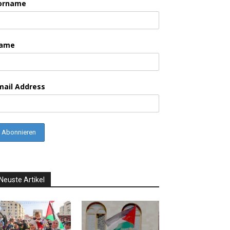
orname
ame
mail Address
Neuste Artikel