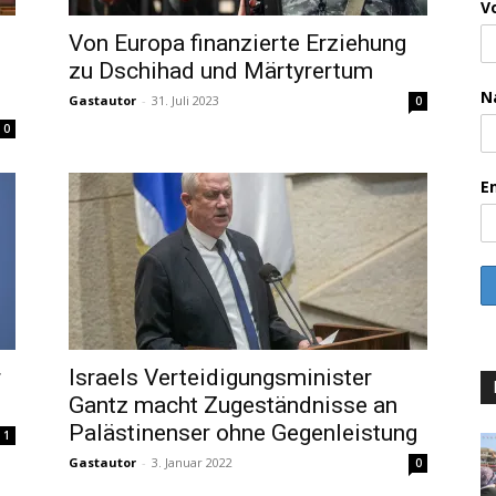
V
Von Europa finanzierte Erziehung
zu Dschihad und Märtyrertum
N
Gastautor
-
31. Juli 2023
0
0
E
r
Israels Verteidigungsminister
Gantz macht Zugeständnisse an
Palästinenser ohne Gegenleistung
1
Gastautor
-
3. Januar 2022
0