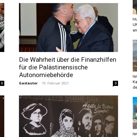
Hu
UN
an
Die Wahrheit über die Finanzhilfen
für die Palästinensische
Autonomiebehörde
Is
Ka
Gastautor
-
19. Februar 2021
0
0
de
Is