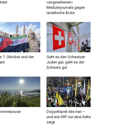
tient
«angesehenen»
Medizinjournals gegen
israelische Ärzte
r 7. Oktober und der
Geht es den Schweizer
lam
Juden gut, geht es der
Schweiz gut
ommerpause
Doppelspiel des Iran –
und wie SRF nur eine Seite
zeigt