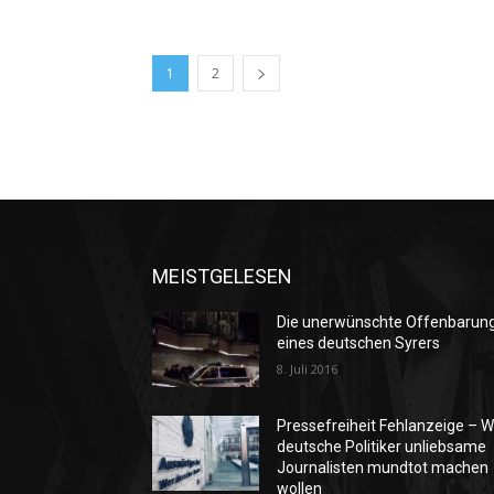
1
2
MEISTGELESEN
Die unerwünschte Offenbarun
eines deutschen Syrers
8. Juli 2016
Pressefreiheit Fehlanzeige – W
deutsche Politiker unliebsame
Journalisten mundtot machen
wollen