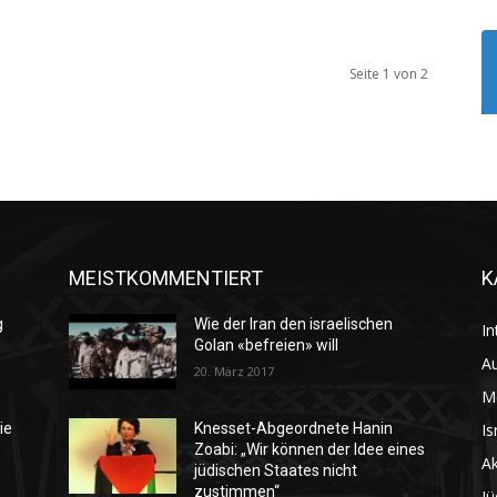
Seite 1 von 2
MEISTKOMMENTIERT
K
g
Wie der Iran den israelischen
In
Golan «befreien» will
Au
20. März 2017
M
Is
ie
Knesset-Abgeordnete Hanin
Zoabi: „Wir können der Idee eines
Ak
jüdischen Staates nicht
zustimmen“
Jü