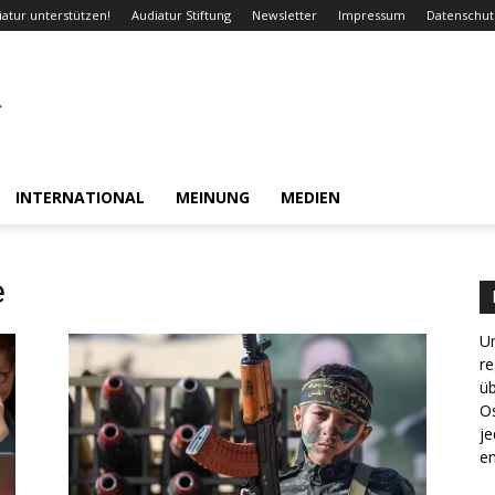
iatur unterstützen!
Audiatur Stiftung
Newsletter
Impressum
Datenschut
INTERNATIONAL
MEINUNG
MEDIEN
e
Un
re
ü
Os
je
en