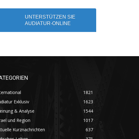
UNTERSTÜTZEN SIE
AUDIATUR-ONLINE
ATEGORIEN
ternational
1821
diatur Exklusiv
1623
einung & Analyse
1544
rael und Region
1017
tuelle Kurznachrichten
637
disches Leben
371