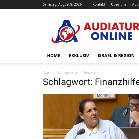
Samstag, August 8, 2026
Kontakt
Über uns
Aud
Audiatur-
Online
HOME
EXKLUSIV
ISRAEL & REGION
Start
Schlagworte
Finanzhilfe
Schlagwort: Finanzhilf