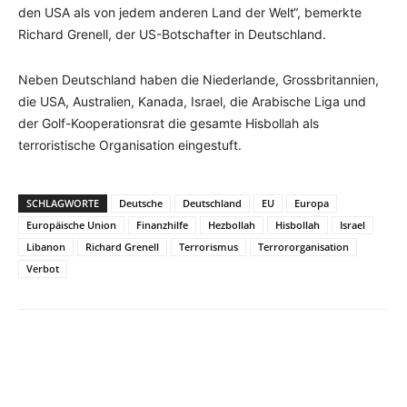
den USA als von jedem anderen Land der Welt“, bemerkte
Richard Grenell, der US-Botschafter in Deutschland.
Neben Deutschland haben die Niederlande, Grossbritannien,
die USA, Australien, Kanada, Israel, die Arabische Liga und
der Golf-Kooperationsrat die gesamte Hisbollah als
terroristische Organisation eingestuft.
SCHLAGWORTE
Deutsche
Deutschland
EU
Europa
Europäische Union
Finanzhilfe
Hezbollah
Hisbollah
Israel
Libanon
Richard Grenell
Terrorismus
Terrororganisation
Verbot
Facebook
X
Telegram
WhatsA