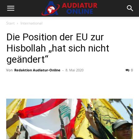
Start
International
Die Position der EU zur
Hisbollah „hat sich nicht
geändert“
Von
Redaktion Audiatur-Online
-
8. Mai 2020
0
Facebook
X
Telegram
WhatsA