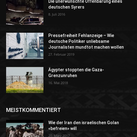
Die unerwünschte Offenbarung eines
deutschen Syrers
8. Juli 2016
Pressefreiheit Fehlanzeige – Wie
deutsche Politiker unliebsame
Journalisten mundtot machen wollen
27. Februar 2019
Ägypter stoppten die Gaza-
Grenzunruhen
16. Mai 2018
MEISTKOMMENTIERT
Wie der Iran den israelischen Golan
«befreien» will
20. März 2017