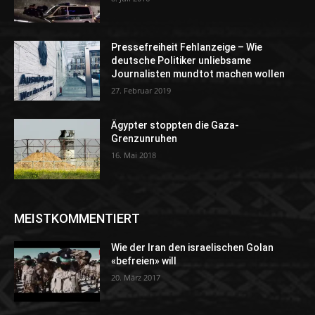
Pressefreiheit Fehlanzeige – Wie
deutsche Politiker unliebsame
Journalisten mundtot machen wollen
27. Februar 2019
Ägypter stoppten die Gaza-
Grenzunruhen
16. Mai 2018
MEISTKOMMENTIERT
Wie der Iran den israelischen Golan
«befreien» will
20. März 2017