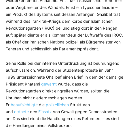
wiederkehrenden Annahme. Er ist kein Aussenseiter, Reformer
oder Wegbereiter des Wandels. Er ist ein typischer Insider –
ein Produkt des Systems seit dessen Anfängen. Ghalibaf trat
während des Iran-Irak-Kriegs dem Korps der Islamischen
Revolutionsgarden (IRGC) bei und stieg dort in den Rängen
auf; später diente er als Kommandeur der Luftwaffe des IRGC,
als Chef der iranischen Nationalpolizei, als Bürgermeister von
Teheran und schliesslich als Parlamentspräsident.
Seine Rolle bei der internen Unterdrückung ist beunruhigend
aufschlussreich. Während der Studentenproteste im Jahr
1999 unterzeichnete Ghalibaf einen Brief, in dem der damalige
Präsident Khatami
gewarnt
wurde, dass die
Revolutionsgarden direkt eingreifen würden, sollten die
Unruhen nicht niedergeschlagen werden.
Er
beaufsichtigte
die
polizeilichen
Strukturen
und
ordnete
den
Einsatz
von Gewalt gegen Demonstranten
an. Das sind nicht die Handlungen eines Reformers – es sind
die Handlungen eines Vollstreckers.