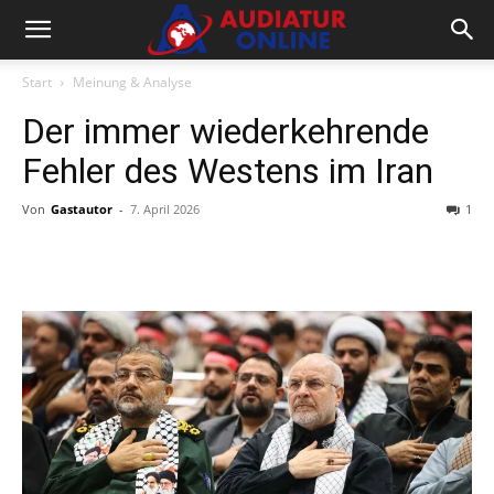
Start
Meinung & Analyse
Der immer wiederkehrende
Fehler des Westens im Iran
Von
Gastautor
-
7. April 2026
1
Facebook
X
Telegram
WhatsA