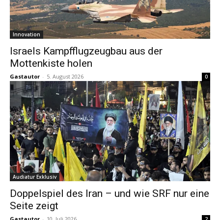
Innovation
Israels Kampfflugzeugbau aus der
Mottenkiste holen
Gastautor
-
5. August 2026
0
Audiatur Exklusiv
Doppelspiel des Iran – und wie SRF nur eine
Seite zeigt
Gastautor
-
10. Juli 2026
2