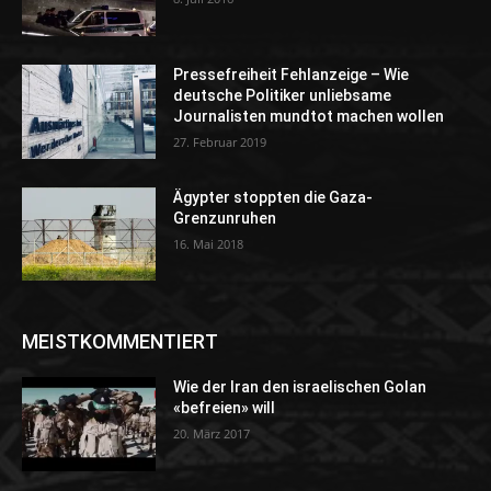
Pressefreiheit Fehlanzeige – Wie
deutsche Politiker unliebsame
Journalisten mundtot machen wollen
27. Februar 2019
Ägypter stoppten die Gaza-
Grenzunruhen
16. Mai 2018
MEISTKOMMENTIERT
Wie der Iran den israelischen Golan
«befreien» will
20. März 2017