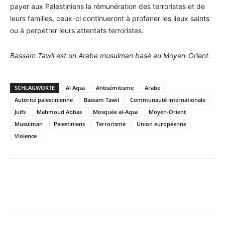
payer aux Palestiniens la rémunération des terroristes et de
leurs familles, ceux-ci continueront à profaner les lieux saints
ou à perpétrer leurs attentats terroristes.
Bassam Tawil est un Arabe musulman basé au Moyen-Orient.
SCHLAGWORTE
Al Aqsa
Antisémitisme
Arabe
Autorité palestinienne
Bassam Tawil
Communauté internationale
Juifs
Mahmoud Abbas
Mosquée al-Aqsa
Moyen-Orient
Musulman
Palestiniens
Terrorisme
Union européenne
Violence
Facebook
X
Telegram
WhatsApp