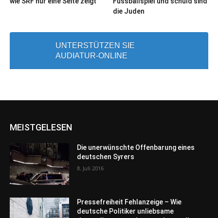
wie SRF nur eine Seite zeigt
Fussballspiel und schuld sind
die Juden
UNTERSTÜTZEN SIE
AUDIATUR-ONLINE
MEISTGELESEN
Die unerwünschte Offenbarung eines
deutschen Syrers
8. Juli 2016
Pressefreiheit Fehlanzeige – Wie
deutsche Politiker unliebsame