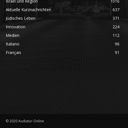
Israel und Region
1016
Aktuelle Kurznachrichten
637
Jüdisches Leben
371
Innovation
224
Medien
112
Italiano
96
Français
91
© 2020 Audiatur-Online