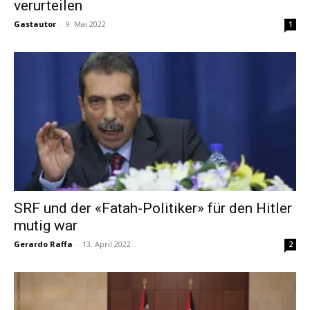
verurteilen
Gastautor
-
9. Mai 2022
1
SRF und der «Fatah-Politiker» für den Hitler
mutig war
Gerardo Raffa
-
13. April 2022
2