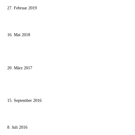
27. Februar 2019
Ägypter stoppten die Gaza-Grenzunruhen
16. Mai 2018
MEISTKOMMENTIERT
Wie der Iran den israelischen Golan «befreien» will
20. März 2017
Knesset-Abgeordnete Hanin Zoabi: „Wir können der Idee eines jüdischen
Staates nicht zustimmen“
15. September 2016
Die unerwünschte Offenbarung eines deutschen Syrers
8. Juli 2016
KATEGORIEN