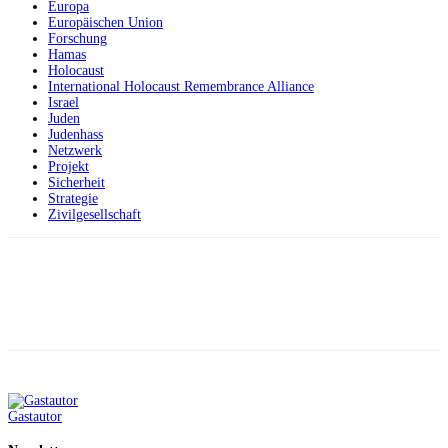
Europa
Europäischen Union
Forschung
Hamas
Holocaust
International Holocaust Remembrance Alliance
Israel
Juden
Judenhass
Netzwerk
Projekt
Sicherheit
Strategie
Zivilgesellschaft
Facebook
X
Telegram
WhatsApp
Gastautor