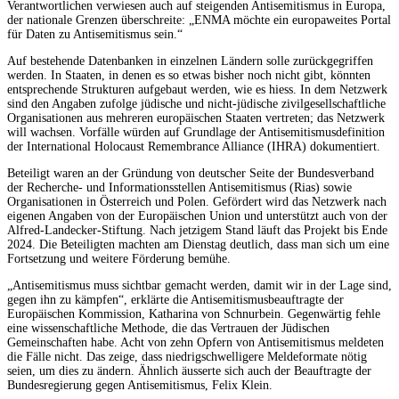
Verantwortlichen verwiesen auch auf steigenden Antisemitismus in Europa,
der nationale Grenzen überschreite: „ENMA möchte ein europaweites Portal
für Daten zu Antisemitismus sein.“
Auf bestehende Datenbanken in einzelnen Ländern solle zurückgegriffen
werden. In Staaten, in denen es so etwas bisher noch nicht gibt, könnten
entsprechende Strukturen aufgebaut werden, wie es hiess. In dem Netzwerk
sind den Angaben zufolge jüdische und nicht-jüdische zivilgesellschaftliche
Organisationen aus mehreren europäischen Staaten vertreten; das Netzwerk
will wachsen. Vorfälle würden auf Grundlage der Antisemitismusdefinition
der International Holocaust Remembrance Alliance (IHRA) dokumentiert.
Beteiligt waren an der Gründung von deutscher Seite der Bundesverband
der Recherche- und Informationsstellen Antisemitismus (Rias) sowie
Organisationen in Österreich und Polen. Gefördert wird das Netzwerk nach
eigenen Angaben von der Europäischen Union und unterstützt auch von der
Alfred-Landecker-Stiftung. Nach jetzigem Stand läuft das Projekt bis Ende
2024. Die Beteiligten machten am Dienstag deutlich, dass man sich um eine
Fortsetzung und weitere Förderung bemühe.
„Antisemitismus muss sichtbar gemacht werden, damit wir in der Lage sind,
gegen ihn zu kämpfen“, erklärte die Antisemitismusbeauftragte der
Europäischen Kommission, Katharina von Schnurbein. Gegenwärtig fehle
eine wissenschaftliche Methode, die das Vertrauen der Jüdischen
Gemeinschaften habe. Acht von zehn Opfern von Antisemitismus meldeten
die Fälle nicht. Das zeige, dass niedrigschwelligere Meldeformate nötig
seien, um dies zu ändern. Ähnlich äusserte sich auch der Beauftragte der
Bundesregierung gegen Antisemitismus, Felix Klein.