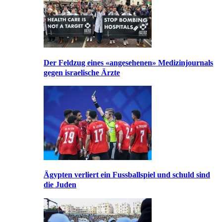
Der Feldzug eines «angesehenen» Medizinjournals
gegen israelische Ärzte
Ägypten verliert ein Fussballspiel und schuld sind
die Juden