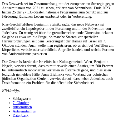
Das Netzwerk sei im Zusammenhang mit der europaweiten Strategie gegen
Antisemitismus von 2021 zu sehen, erklärte von Schnurbein. Ende 2023
hatten 25 der 27 EU-Staaten nationale Programme zum Schutz und zur
Förderung jüdischen Lebens erarbeitet oder in Vorbereitung.
Rias-Geschäftsführer Benjamin Steinitz sagte, das neue Netzwerk sei
zweifelsfrei ein Impulsgeber in der Forschung und in der Prävention von
Judenhass. Zu wenig sei über die grenzüberschreitende Dimension bekannt.
So gehe es etwa um die Frage, ob manche Staaten vor speziellen
Herausforderungen seit dem Terrorangriff der Hamas auf Israel am 7.
Oktober stünden. Auch wolle man registrieren, ob es sich bei Vorfällen um
körperliche, verbale oder schriftliche Angriffe handele und welche Formen
von Antisemitismus passierten.
Der Generalsekretär der Israelitischen Kultusgemeinde Wien, Benjamin
Nägele, verwies darauf, dass es mittlerweile einen Anstieg um 500 Prozent
bei antisemitisch motivierten Vorfällen in Österreich gebe, und dies seien
lediglich gemeldete Fälle. Anna Zielinska vom Vorstand der polnischen
jüdischen Organisation Czulent verwies darauf, dass neben Judenhass auch
Desinformation ein Problem für die öffentliche Sicherheit sei.
KNA/lwi/jps
Schlagworte
7. Oktober
antisemitisch
Antisemitismus
Datenbank