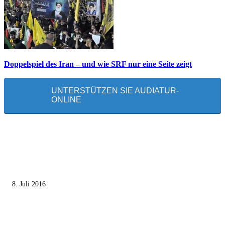
Doppelspiel des Iran – und wie SRF nur eine Seite zeigt
UNTERSTÜTZEN SIE AUDIATUR-
ONLINE
MEISTGELESEN
Die unerwünschte Offenbarung eines deutschen Syrers
8. Juli 2016
Pressefreiheit Fehlanzeige – Wie deutsche Politiker unliebsame Journaliste
mundtot machen wollen