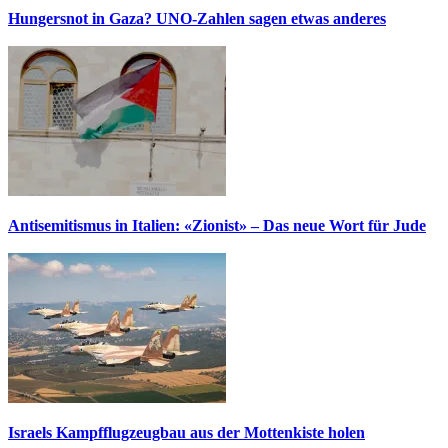
Hungersnot in Gaza? UNO-Zahlen sagen etwas anderes
Antisemitismus in Italien: «Zionist» – Das neue Wort für Jude
Israels Kampfflugzeugbau aus der Mottenkiste holen