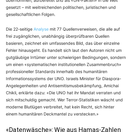
übernommen, aufbereitet und als «UN-Fakten» in die Welt
gesetzt – mit weitreichenden politischen, juristischen und
gesellschaftlichen Folgen.
Die 22-seitige
Analyse
mit 77 Quellenverweisen, die alle auf
frei zugänglichen, unabhängig überprüfbaren Quellen
basieren, zeichnet ein umfassendes Bild, das über einzelne
Fehler hinausgeht. Es handelt sich laut den Autoren nicht um
gutgläubige Irrtümer unter schwierigen Bedingungen, sondern
um einen «systematischen institutionellen Zusammenbruch»
professioneller Standards innerhalb des humanitären
Informationssystems der UNO. Israels Minister für Diaspora-
Angelegenheiten und Antisemitismusbekämpfung, Amichai
Chikli, erklärte dazu: «Die UNO hat ihr Mandat verraten und
sich mitschuldig gemacht. Wer Terror-Statistiken wäscht und
moderne Blutlügen verbreitet, hat kein Recht, sich hinter
einem humanitären Deckmantel zu verstecken.»
«Datenwäsche»: Wie aus Hamas-Zahlen