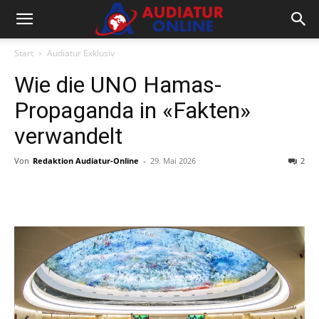
Start
Audiatur Exklusiv
Wie die UNO Hamas-
Propaganda in «Fakten»
verwandelt
Von
Redaktion Audiatur-Online
-
29. Mai 2026
2
Facebook
X
Telegram
WhatsA