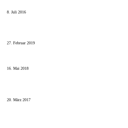
Die unerwünschte Offenbarung eines deutschen Syrers
8. Juli 2016
Pressefreiheit Fehlanzeige – Wie deutsche Politiker unliebsame Journaliste
mundtot machen wollen
27. Februar 2019
Ägypter stoppten die Gaza-Grenzunruhen
16. Mai 2018
MEISTKOMMENTIERT
Wie der Iran den israelischen Golan «befreien» will
20. März 2017
Knesset-Abgeordnete Hanin Zoabi: „Wir können der Idee eines jüdischen
Staates nicht zustimmen“