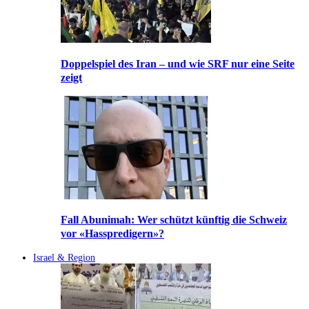
Doppelspiel des Iran – und wie SRF nur eine Seite
zeigt
Fall Abunimah: Wer schützt künftig die Schweiz
vor «Hasspredigern»?
Israel & Region