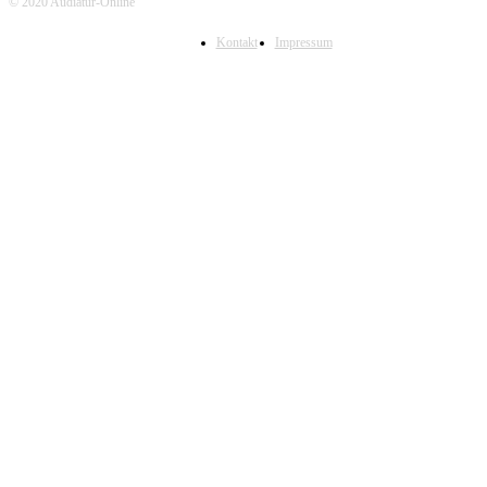
© 2020 Audiatur-Online
Kontakt
Impressum