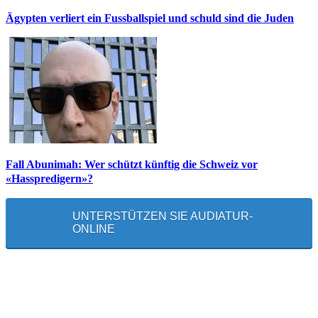
Ägypten verliert ein Fussballspiel und schuld sind die Juden
Fall Abunimah: Wer schützt künftig die Schweiz vor
«Hasspredigern»?
UNTERSTÜTZEN SIE AUDIATUR-
ONLINE
MEISTGELESEN