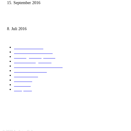
15. September 2016
Die unerwünschte Offenbarung eines deutschen Syrers
8. Juli 2016
KATEGORIEN
International
1820
Audiatur Exklusiv
1622
Meinung & Analyse
1544
Israel und Region
1016
Aktuelle Kurznachrichten
637
Jüdisches Leben
371
Innovation
224
Medien
112
Italiano
96
Français
91