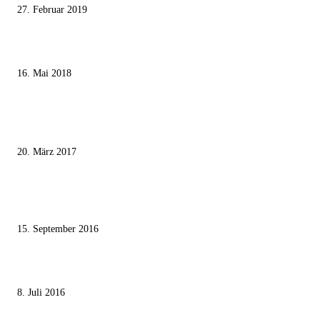
27. Februar 2019
Ägypter stoppten die Gaza-Grenzunruhen
16. Mai 2018
MEISTKOMMENTIERT
Wie der Iran den israelischen Golan «befreien» will
20. März 2017
Knesset-Abgeordnete Hanin Zoabi: „Wir können der Idee eines jüdischen
Staates nicht zustimmen“
15. September 2016
Die unerwünschte Offenbarung eines deutschen Syrers
8. Juli 2016
KATEGORIEN