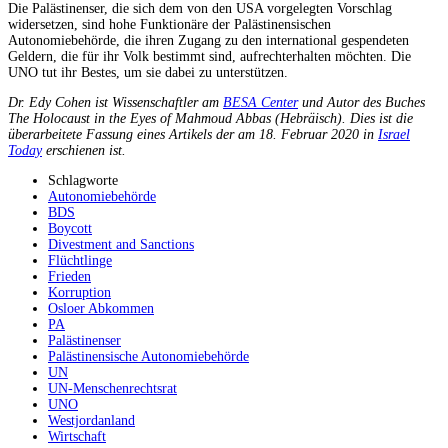
Die Palästinenser, die sich dem von den USA vorgelegten Vorschlag
widersetzen, sind hohe Funktionäre der Palästinensischen
Autonomiebehörde, die ihren Zugang zu den international gespendeten
Geldern, die für ihr Volk bestimmt sind, aufrechterhalten möchten. Die
UNO tut ihr Bestes, um sie dabei zu unterstützen.
Dr. Edy Cohen ist Wissenschaftler am
BESA Center
und Autor des Buches
The Holocaust in the Eyes of Mahmoud Abbas (Hebräisch). Dies ist die
überarbeitete Fassung eines Artikels der am 18. Februar 2020 in
Israel
Today
erschienen ist.
Schlagworte
Autonomiebehörde
BDS
Boycott
Divestment and Sanctions
Flüchtlinge
Frieden
Korruption
Osloer Abkommen
PA
Palästinenser
Palästinensische Autonomiebehörde
UN
UN-Menschenrechtsrat
UNO
Westjordanland
Wirtschaft