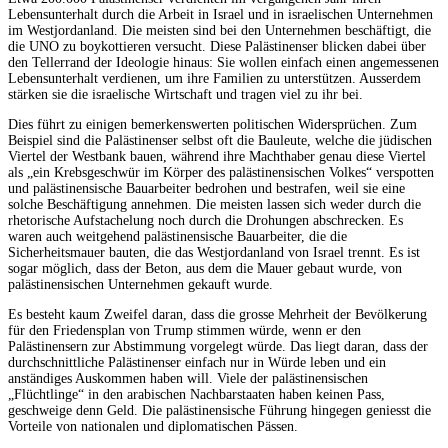
Lebensunterhalt durch die Arbeit in Israel und in israelischen Unternehmen
im Westjordanland. Die meisten sind bei den Unternehmen beschäftigt, die
die UNO zu boykottieren versucht. Diese Palästinenser blicken dabei über
den Tellerrand der Ideologie hinaus: Sie wollen einfach einen angemessenen
Lebensunterhalt verdienen, um ihre Familien zu unterstützen. Ausserdem
stärken sie die israelische Wirtschaft und tragen viel zu ihr bei.
Dies führt zu einigen bemerkenswerten politischen Widersprüchen. Zum
Beispiel sind die Palästinenser selbst oft die Bauleute, welche die jüdischen
Viertel der Westbank bauen, während ihre Machthaber genau diese Viertel
als „ein Krebsgeschwür im Körper des palästinensischen Volkes“ verspotten
und palästinensische Bauarbeiter bedrohen und bestrafen, weil sie eine
solche Beschäftigung annehmen. Die meisten lassen sich weder durch die
rhetorische Aufstachelung noch durch die Drohungen abschrecken. Es
waren auch weitgehend palästinensische Bauarbeiter, die die
Sicherheitsmauer bauten, die das Westjordanland von Israel trennt. Es ist
sogar möglich, dass der Beton, aus dem die Mauer gebaut wurde, von
palästinensischen Unternehmen gekauft wurde.
Es besteht kaum Zweifel daran, dass die grosse Mehrheit der Bevölkerung
für den Friedensplan von Trump stimmen würde, wenn er den
Palästinensern zur Abstimmung vorgelegt würde. Das liegt daran, dass der
durchschnittliche Palästinenser einfach nur in Würde leben und ein
anständiges Auskommen haben will. Viele der palästinensischen
„Flüchtlinge“ in den arabischen Nachbarstaaten haben keinen Pass,
geschweige denn Geld. Die palästinensische Führung hingegen geniesst die
Vorteile von nationalen und diplomatischen Pässen.