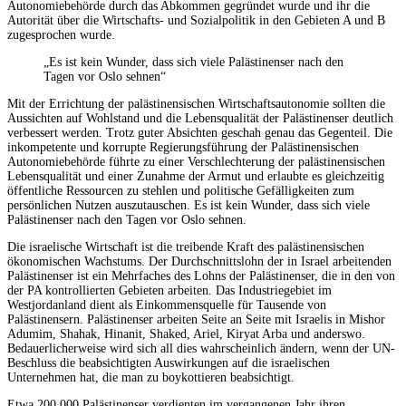
Autonomiebehörde durch das Abkommen gegründet wurde und ihr die
Autorität über die Wirtschafts- und Sozialpolitik in den Gebieten A und B
zugesprochen wurde.
„Es ist kein Wunder, dass sich viele Palästinenser nach den
Tagen vor Oslo sehnen“
Mit der Errichtung der palästinensischen Wirtschaftsautonomie sollten die
Aussichten auf Wohlstand und die Lebensqualität der Palästinenser deutlich
verbessert werden. Trotz guter Absichten geschah genau das Gegenteil. Die
inkompetente und korrupte Regierungsführung der Palästinensischen
Autonomiebehörde führte zu einer Verschlechterung der palästinensischen
Lebensqualität und einer Zunahme der Armut und erlaubte es gleichzeitig
öffentliche Ressourcen zu stehlen und politische Gefälligkeiten zum
persönlichen Nutzen auszutauschen. Es ist kein Wunder, dass sich viele
Palästinenser nach den Tagen vor Oslo sehnen.
Die israelische Wirtschaft ist die treibende Kraft des palästinensischen
ökonomischen Wachstums. Der Durchschnittslohn der in Israel arbeitenden
Palästinenser ist ein Mehrfaches des Lohns der Palästinenser, die in den von
der PA kontrollierten Gebieten arbeiten. Das Industriegebiet im
Westjordanland dient als Einkommensquelle für Tausende von
Palästinensern. Palästinenser arbeiten Seite an Seite mit Israelis in Mishor
Adumim, Shahak, Hinanit, Shaked, Ariel, Kiryat Arba und anderswo.
Bedauerlicherweise wird sich all dies wahrscheinlich ändern, wenn der UN-
Beschluss die beabsichtigten Auswirkungen auf die israelischen
Unternehmen hat, die man zu boykottieren beabsichtigt.
Etwa 200.000 Palästinenser verdienten im vergangenen Jahr ihren