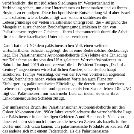
veröffentlicht, die mit jüdischen Siedlungen im Westjordanland in
Verbindung stehen, um diese Unternehmen zu brandmarken und zu ihrem
Boykott zu ermutigen. Diese hochpolitisierte Entscheidung wird aber Israel
nicht schaden, wie es beabsichtigt war, sondern stattdessen die
Lebensgrundlage der vielen Palästinenser untergraben, die – aufgrund des
Mangels an ausreichenden Beschäftigungsmöglichkeiten in den von
Palästinensern regierten Gebieten – ihren Lebensunterhalt durch die Arbeit
für eben diese israelischen Unternehmen verdienen.
Damit hat die UNO dem palästinensischen Volk einen weiteren
wirtschaftlichen Schaden zugefügt, der in einer Reihe solcher Rückschläge
liegt. Die Palästinensische Autonomiebehörde (PA) lehnte eine Einladung
zur Teilnahme an der von den USA geleiteten Wirtschaftskonferenz in
Bahrain im Juni 2019 ab und verwarf die in Präsident Trumps „Deal of a
Century“ angebotenen wirtschaftlichen Anreize, ohne sie überhaupt
anzuhören. Trumps Vorschlag, der von der PA von vornherein abgelehnt
wurde, beinhaltete neben vielen anderen Vorteilen auch Pläne zur
Einbürgerung palästinensischer Flüchtlinge, die derzeit unter schlechten
Lebensbedingungen in den umliegenden arabischen Staaten leben. Die UNO
fügt den Palästinensern nur noch mehr Leid zu, indem sie einer ihrer
Einkommensquellen Schaden zufügt.
Der umfassende Bruch der Palästinensischen Autonomiebehörde mit den
Osloer Abkommen der 1990er Jahre verschlechterte die wirtschaftliche Lage
der Palästinenser in den heutigen Gebieten A und B nur noch. Viele von
ihnen erinnern sich noch immer an die besseren Zeiten, als Israelis in ihre
Dörfer und nach Gaza kamen, um palästinensische Produkte zu kaufen. All
das änderte sich mit einem Federstrich, als die Palästinensische