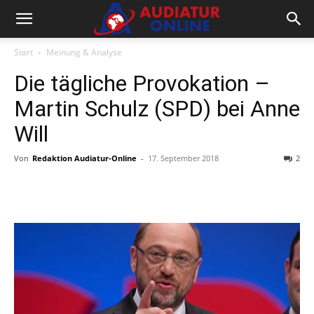
Start
Meinung & Analyse
Die tägliche Provokation –
Martin Schulz (SPD) bei Anne
Will
Von
Redaktion Audiatur-Online
-
17. September 2018
2
Facebook
X
Telegram
WhatsA