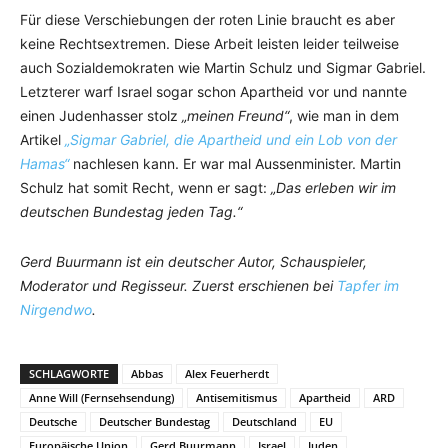
Für diese Verschiebungen der roten Linie braucht es aber
keine Rechtsextremen. Diese Arbeit leisten leider teilweise
auch Sozialdemokraten wie Martin Schulz und Sigmar Gabriel.
Letzterer warf Israel sogar schon Apartheid vor und nannte
einen Judenhasser stolz
„meinen Freund“
, wie man in dem
Artikel
„Sigmar Gabriel, die Apartheid und ein Lob von der
Hamas“
nachlesen kann. Er war mal Aussenminister. Martin
Schulz hat somit Recht, wenn er sagt:
„Das erleben wir im
deutschen Bundestag jeden Tag.“
Gerd Buurmann ist ein deutscher Autor, Schauspieler,
Moderator und Regisseur. Zuerst erschienen bei
Tapfer im
Nirgendwo
.
SCHLAGWORTE
Abbas
Alex Feuerherdt
Anne Will (Fernsehsendung)
Antisemitismus
Apartheid
ARD
Deutsche
Deutscher Bundestag
Deutschland
EU
Europäische Union
Gerd Buurmann
Israel
Juden