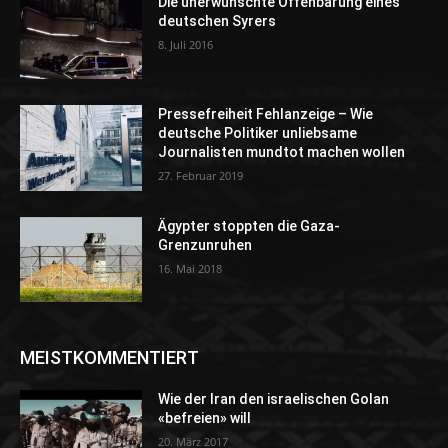
Die unerwünschte Offenbarung eines
deutschen Syrers
8. Juli 2016
Pressefreiheit Fehlanzeige – Wie
deutsche Politiker unliebsame
Journalisten mundtot machen wollen
27. Februar 2019
Ägypter stoppten die Gaza-
Grenzunruhen
16. Mai 2018
MEISTKOMMENTIERT
Wie der Iran den israelischen Golan
«befreien» will
20. März 2017