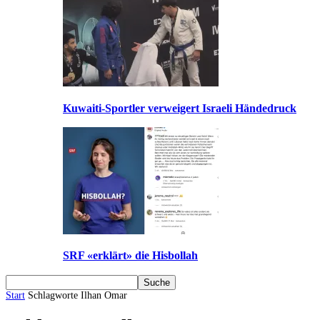
Kuwaiti-Sportler verweigert Israeli Händedruck
SRF «erklärt» die Hisbollah
Start
Schlagworte
Ilhan Omar