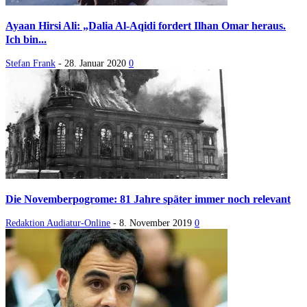
Ayaan Hirsi Ali: „Dalia Al-Aqidi fordert Ilhan Omar heraus.
Ich bin...
Stefan Frank
-
28. Januar 2020
0
Die Novemberpogrome: 81 Jahre später immer noch relevant
Redaktion Audiatur-Online
-
8. November 2019
0