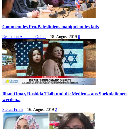
Comment les Pro-Palestiniens manipulent les faits
Redaktion Audiatur-Online
-
18. August 2019
0
Ilhan Omar, Rashida Tlaib und die Medien – aus Spekulationen
werden...
Stefan Frank
-
16. August 2019
2