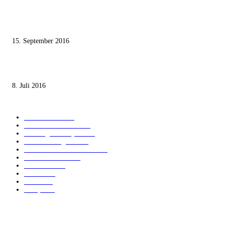
Knesset-Abgeordnete Hanin Zoabi: „Wir können der Idee eines jüdischen
Staates nicht zustimmen“
15. September 2016
Die unerwünschte Offenbarung eines deutschen Syrers
8. Juli 2016
KATEGORIEN
International
1821
Audiatur Exklusiv
1623
Meinung & Analyse
1544
Israel und Region
1017
Aktuelle Kurznachrichten
637
Jüdisches Leben
371
Innovation
225
Medien
112
Italiano
96
Français
91