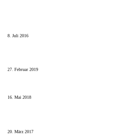
MEISTGELESEN
Die unerwünschte Offenbarung eines deutschen Syrers
8. Juli 2016
Pressefreiheit Fehlanzeige – Wie deutsche Politiker unliebsame Journaliste
mundtot machen wollen
27. Februar 2019
Ägypter stoppten die Gaza-Grenzunruhen
16. Mai 2018
MEISTKOMMENTIERT
Wie der Iran den israelischen Golan «befreien» will
20. März 2017