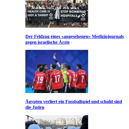
Der Feldzug eines «angesehenen» Medizinjournals
gegen israelische Ärzte
Ägypten verliert ein Fussballspiel und schuld sind
die Juden