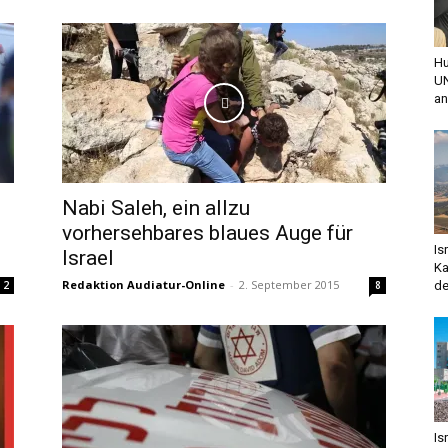
Hu
UN
an
Nabi Saleh, ein allzu
vorhersehbares blaues Auge für
Is
Israel
Ka
Redaktion Audiatur-Online
-
2. September 2015
2
8
de
Is