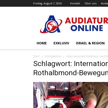
Freitag, August 7, 2026
Kontakt
Über uns
Audia
Audiatur-
Online
HOME
EXKLUSIV
ISRAEL & REGION
Start
Schlagworte
Internationale Rotkreuz- un
Schlagwort: Internatio
Rothalbmond-Bewegu