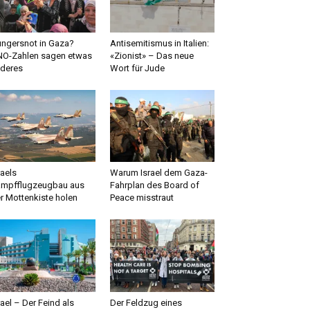
ngersnot in Gaza?
Antisemitismus in Italien:
O-Zahlen sagen etwas
«Zionist» – Das neue
deres
Wort für Jude
raels
Warum Israel dem Gaza-
mpfflugzeugbau aus
Fahrplan des Board of
r Mottenkiste holen
Peace misstraut
rael – Der Feind als
Der Feldzug eines