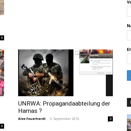
V
N
0
E
UNRWA: Propagandaabteilung der
Hamas ?
Alex Feuerherdt
-
5. September 2016
0
0