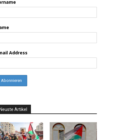
orname
ame
mail Address
Neuste Artikel