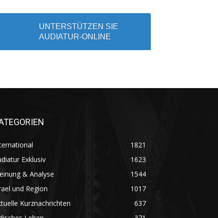
UNTERSTÜTZEN SIE
AUDIATUR-ONLINE
ATEGORIEN
ternational
1821
diatur Exklusiv
1623
einung & Analyse
1544
rael und Region
1017
tuelle Kurznachrichten
637
disches Leben
371