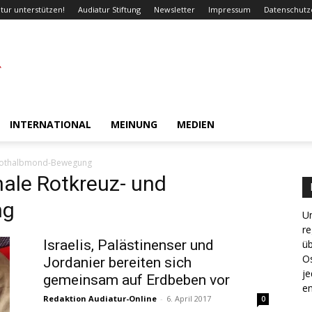
tur unterstützen!
Audiatur Stiftung
Newsletter
Impressum
Datenschutz
INTERNATIONAL
MEINUNG
MEDIEN
d Rothalbmond-Bewegung
nale Rotkreuz- und
ng
Un
re
Israelis, Palästinenser und
ü
Os
Jordanier bereiten sich
je
gemeinsam auf Erdbeben vor
en
Redaktion Audiatur-Online
-
6. April 2017
0