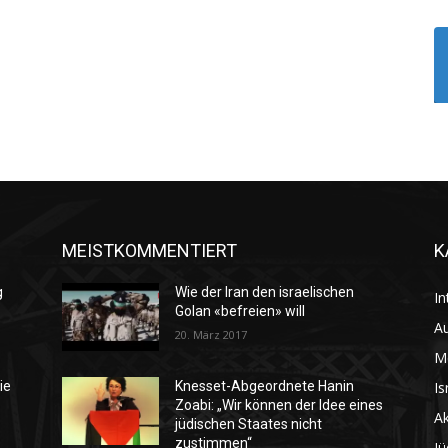
MEISTKOMMENTIERT
K
g
Wie der Iran den israelischen
In
Golan «befreien» will
Au
20. März 2017
M
Is
ie
Knesset-Abgeordnete Hanin
Zoabi: „Wir können der Idee eines
Ak
jüdischen Staates nicht
zustimmen“
Jü