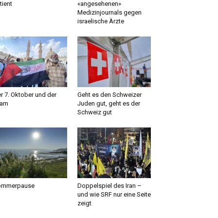
tient
«angesehenen»
Medizinjournals gegen
israelische Ärzte
r 7. Oktober und der
Geht es den Schweizer
lam
Juden gut, geht es der
Schweiz gut
ommerpause
Doppelspiel des Iran –
und wie SRF nur eine Seite
zeigt