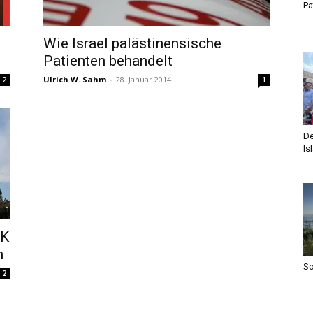
Pa
Wie Israel palästinensische
Patienten behandelt
Ulrich W. Sahm
-
28. Januar 2014
2
1
De
Is
RK
n
S
2