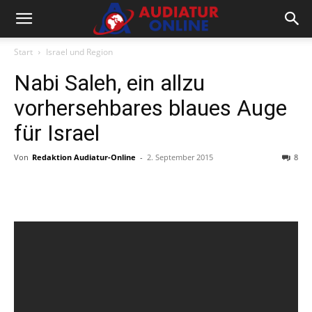
Start
Israel und Region
Nabi Saleh, ein allzu
vorhersehbares blaues Auge
für Israel
Von
Redaktion Audiatur-Online
-
2. September 2015
8
Facebook
X
Telegram
WhatsA