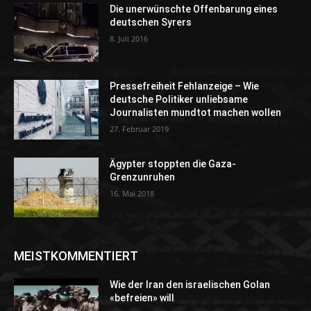
Die unerwünschte Offenbarung eines
deutschen Syrers
8. Juli 2016
Pressefreiheit Fehlanzeige – Wie
deutsche Politiker unliebsame
Journalisten mundtot machen wollen
27. Februar 2019
Ägypter stoppten die Gaza-
Grenzunruhen
16. Mai 2018
MEISTKOMMENTIERT
Wie der Iran den israelischen Golan
«befreien» will