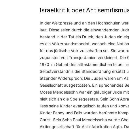
Israelkritik oder Antisemitismu
In der Weltpresse und an den Hochschulen werd
laut. Diese seien durch die einwandernden Ju
bestand in der Tat ein Druck, den Juden ein e
es ein Völkerbundsmandat, wonach eine Nationa
für das jüdische Volk zu schaffen sei. Sie war
zugunsten von Transjordanien verkleinert. Die 
1870 im Gebiet des alttestamentlichen Israel n
Selbstverständnis die Ständeordnung ersetzt u
ätzender Widerspruch: Die Juden waren um Ass
Gesellschaft ausgestossen. Ein sprechendes Beis
Moses Mendelssohn war ein gläubiger Jude mi
hielt sich an die Speisegesetze. Sein Sohn Abr
liess seine Kinder evangelisch taufen und konv
Kinder Fanny und Felix wurden berühmte Kompo
Christ. Sein Sohn Paul Mendelssohn wurde Che
Aktiengesellschaft für Anilinfabrikation Agfa. 