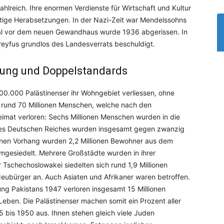
ahlreich. Ihre enormen Verdienste für Wirtschaft und Kultur
ige Herabsetzungen. In der Nazi-Zeit war Mendelssohns
l vor dem neuen Gewandhaus wurde 1936 abgerissen. In
Dreyfus grundlos des Landesverrats beschuldigt.
ibung und Doppelstandards
700.000 Palästinenser ihr Wohngebiet verliessen, ohne
en rund 70 Millionen Menschen, welche nach den
eimat verloren: Sechs Millionen Menschen wurden in die
 des Deutschen Reiches wurden insgesamt gegen zwanzig
ernen Vorhang wurden 2,2 Millionen Bewohner aus dem
umgesiedelt. Mehrere Großstädte wurden in ihrer
 Tschechoslowakei siedelten sich rund 1,9 Millionen
eubürger an. Auch Asiaten und Afrikaner waren betroffen.
ng Pakistans 1947 verloren insgesamt 15 Millionen
Leben. Die Palästinenser machen somit ein Prozent aller
bis 1950 aus. Ihnen stehen gleich viele Juden