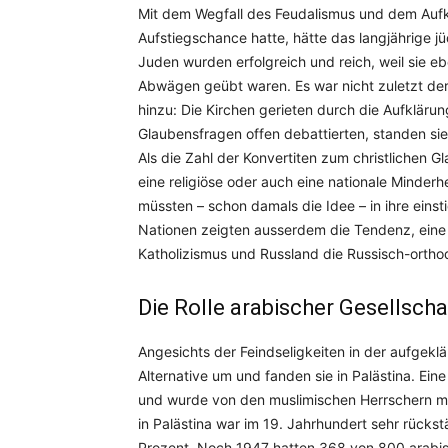
Mit dem Wegfall des Feudalismus und dem Aufk
Aufstiegschance hatte, hätte das langjährige 
Juden wurden erfolgreich und reich, weil sie e
Abwägen geübt waren. Es war nicht zuletzt der
hinzu: Die Kirchen gerieten durch die Aufklärung
Glaubensfragen offen debattierten, standen sie
Als die Zahl der Konvertiten zum christlichen 
eine religiöse oder auch eine nationale Minderhei
müssten – schon damals die Idee – in ihre ein
Nationen zeigten ausserdem die Tendenz, eine N
Katholizismus und Russland die Russisch-ortho
Die Rolle arabischer Gesellsch
Angesichts der Feindseligkeiten in der aufgeklä
Alternative um und fanden sie in Palästina. Ein
und wurde von den muslimischen Herrschern mi
in Palästina war im 19. Jahrhundert sehr rücks
Prozent. Noch 1947 hatten 368 von 800 arabisc