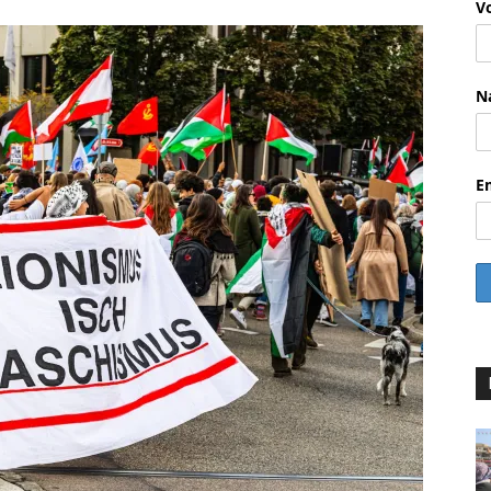
V
N
E