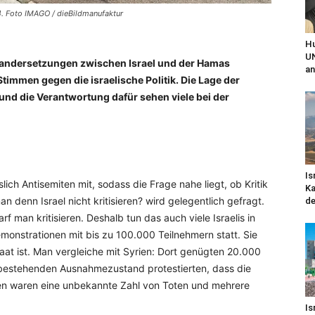
4. Foto IMAGO / dieBildmanufaktur
Hu
UN
inandersetzungen zwischen Israel und der Hamas
an
Stimmen gegen die israelische Politik. Die Lage der
 und die Verantwortung dafür sehen viele bei der
Is
ich Antisemiten mit, sodass die Frage nahe liegt, ob Kritik
Ka
an denn Israel nicht kritisieren? wird gelegentlich gefragt.
de
arf man kritisieren. Deshalb tun das auch viele Israelis in
emonstrationen mit bis zu 100.000 Teilnehmern statt. Sie
Staat ist. Man vergleiche mit Syrien: Dort genügten 20.000
bestehenden Ausnahmezustand protestierten, dass die
en waren eine unbekannte Zahl von Toten und mehrere
Is