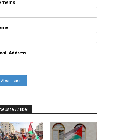
orname
ame
mail Address
Neuste Artikel