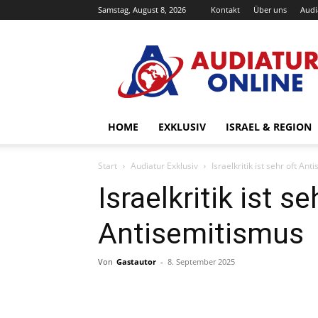
Samstag, August 8, 2026
Kontakt
Über uns
Audi
Audiatur-
Online
HOME
EXKLUSIV
ISRAEL & REGION
Start
Audiatur Exklusiv
Israelkritik ist sehr oft An
Israelkritik ist se
Antisemitismus
Von
Gastautor
-
8. September 2025
Facebook
X
Telegram