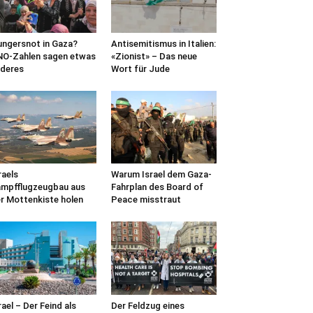
ngersnot in Gaza?
Antisemitismus in Italien:
O-Zahlen sagen etwas
«Zionist» – Das neue
deres
Wort für Jude
raels
Warum Israel dem Gaza-
mpfflugzeugbau aus
Fahrplan des Board of
r Mottenkiste holen
Peace misstraut
rael – Der Feind als
Der Feldzug eines