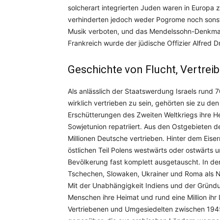
solcherart integrierten Juden waren in Europa z
verhinderten jedoch weder Pogrome noch sonst
Musik verboten, und das Mendelssohn-Denkma
Frankreich wurde der jüdische Offizier Alfred 
Geschichte von Flucht, Vertre
Als anlässlich der Staatswerdung Israels rund 
wirklich vertrieben zu sein, gehörten sie zu d
Erschütterungen des Zweiten Weltkriegs ihre H
Sowjetunion repatriiert. Aus den Ostgebieten
Millionen Deutsche vertrieben. Hinter dem Eis
östlichen Teil Polens westwärts oder ostwärts 
Bevölkerung fast komplett ausgetauscht. In der
Tschechen, Slowaken, Ukrainer und Roma als N
Mit der Unabhängigkeit Indiens und der Gründu
Menschen ihre Heimat und rund eine Million ihr 
Vertriebenen und Umgesiedelten zwischen 1945 