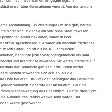
hickt, nach Israel kamen. Entgegen jeglicher
Palästinenser über Generationen vererbt. Von den andern
nsame Abstammung – in Westeuropa um sich griff, hatten
te hinter sich, in der sie ein Volk ohne Staat gewesen
e politischen Ämter bekleiden, waren in ihrer
sitz ausgeschlossen. Sie waren ein wahrhaft friedliches
im Mittelalter und oft bis ins 18. Jahrhundert
überleben, benötigte jede Synagogengemeinde ein paar
dhandel und Kreditzinse erwarben. Sie waren ihrerseits auf
sserhalb der Gemeinde gab es für die Juden weder
litäre System schwächte sich erst ab, als die
ihre Höfe beriefen. Die Hofjuden benötigten ihre Gemeinde
 jedoch weiterhin. So färbte der Absolutismus auf die
 Frömmigkeitsbewegung des Chassidismus dafür, dass nicht
 die Autorität des Rabbis wegweisend wurde. Der
inden wurde geschwächt.