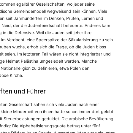
ommen egalitärer Gesellschaften, wo jeder seine
jüdische Gemeindemodell wegweisend sein können. Viele
ben seit Jahrhunderten im Denken, Prüfen, Lernen und
 Neid, der die Judenfeindschaft befeuerte. Anderes kam
 in die Defensive. Weil die Juden seit jeher ihre
 im Verdacht, eine Speerspitze der Säkularisierung zu sein.
Glauben wuchs, erhob sich die Frage, ob die Juden bloss
t seien. Im letzteren Fall wären sie nicht integrierbar und
stige Heimat Palästina umgesiedelt werden. Manche
ationalreligion zu definieren, etwa Polen den
doxe Kirche.
aften und Führer
rten Gesellschaft sahen sich viele Juden nach einer
e kleine Minderheit von ihnen hatte schon immer dort gelebt
t Steuerbelastungen geduldet. Die arabische Bevölkerung
tändig: Die Alphabetisierungsquote betrug unter fünf
hen Dörfern keine Schule. Ausserdem litten auch sie unter