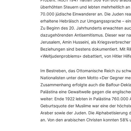
überhöhten Steuern und lebten mehrheitlich 
70.000 jüdische Einwanderer an. Die Juden reak
erhaltene Hebräisch zur Umgangssprache – ein 
Zu Beginn des 20. Jahrhunderts erwachten auc
dazugehörenden Antisemitismus. Dieser war na
Jerusalem, Amin Husseini, als Kriegsverbreche
Beziehungen sind bestens dokumentiert. Mit R
«Weltjudenproblems» debattiert, von Hitler Hilf
Im Bestreben, das Ottomanische Reich zu schwä
Nationalisten unter dem Motto «Der Gegner mei
Zusammenhang erfolgte auch die Balfour-Deklara
Palästina eine Gewaltwelle gegen die englisch
weiter: Ende 1922 lebten in Palästina 760.000
Geburtsquote der Muslime war eine der höchsten
Araber sowie der Juden. Die Alphabetisierung 
an. Von den arabischen Christen konnten 58% 