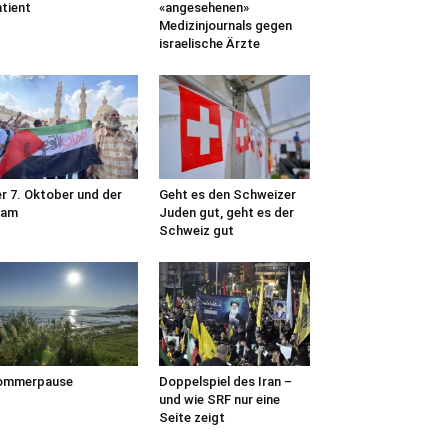
tient
«angesehenen»
Medizinjournals gegen
israelische Ärzte
r 7. Oktober und der
Geht es den Schweizer
lam
Juden gut, geht es der
Schweiz gut
ommerpause
Doppelspiel des Iran –
und wie SRF nur eine
Seite zeigt