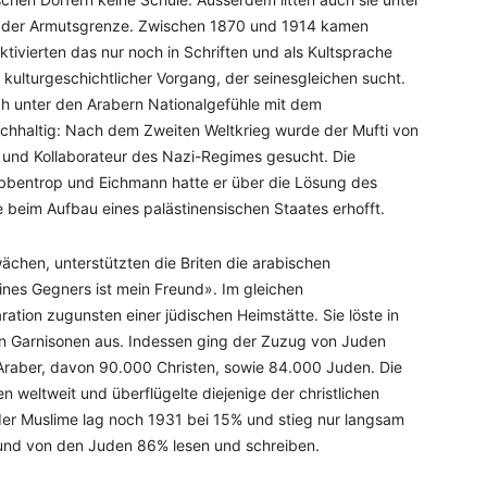
an der Armutsgrenze. Zwischen 1870 und 1914 kamen
tivierten das nur noch in Schriften und als Kultsprache
kulturgeschichtlicher Vorgang, der seinesgleichen sucht.
h unter den Arabern Nationalgefühle mit dem
chhaltig: Nach dem Zweiten Weltkrieg wurde der Mufti von
r und Kollaborateur des Nazi-Regimes gesucht. Die
ibbentrop und Eichmann hatte er über die Lösung des
e beim Aufbau eines palästinensischen Staates erhofft.
chen, unterstützten die Briten die arabischen
nes Gegners ist mein Freund». Im gleichen
tion zugunsten einer jüdischen Heimstätte. Sie löste in
en Garnisonen aus. Indessen ging der Zuzug von Juden
 Araber, davon 90.000 Christen, sowie 84.000 Juden. Die
 weltweit und überflügelte diejenige der christlichen
der Muslime lag noch 1931 bei 15% und stieg nur langsam
und von den Juden 86% lesen und schreiben.