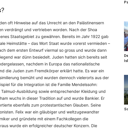
Pa
s?
en oft Hinweise auf das Unrecht an den Palästinensern
den verdrängt und vertrieben worden. Nach der Shoa
igenes Staatsgebiet zu gewähren. Bereits im Jahr 1922 gab
le Heimstätte – das Wort Staat wurde vorerst vermieden –
 nach dem ersten Entwurf viermal so gross und wurde dann
De
Gegend war dünn besiedelt. Juden hatten sich bereits seit
Is
iedergelassen, nachdem in Europa das nationalistische
nd die Juden zum Fremdkörper erklärt hatte. Es war ein
imilierung bemüht und wurden dennoch vielerorts aus der
piel für die Integration ist die Familie Mendelssohn:
t Talmud-Ausbildung sowie entsprechender Kleidung und
aham wuchs in dieser Tradition auf und wurde Bankier. Er
ertierte ebenfalls zum protestantischen Glauben. Seine
S
nisten. Felix war ein gläubiger und weltzugewandter
miker und gründete mit einem Fachkollegen die
Daraus wurde ein erfolgreicher deutscher Konzern. Die