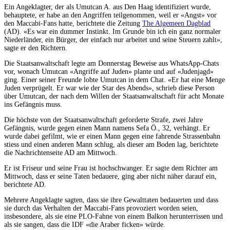
Ein Angeklagter, der als Umutcan A. aus Den Haag identifiziert wurde,
behauptete, er habe an den Angriffen teilgenommen, weil er «Angst» vor
den Maccabi-Fans hatte, berichtete die Zeitung
The Algemeen Dagblad
(AD). «Es war ein dummer Instinkt. Im Grunde bin ich ein ganz normaler
Niederländer, ein Bürger, der einfach nur arbeitet und seine Steuern zahlt»,
sagte er den Richtern.
Die Staatsanwaltschaft legte am Donnerstag Beweise aus WhatsApp-Chats
vor, wonach Umutcan «Angriffe auf Juden» plante und auf «Judenjagd»
ging. Einer seiner Freunde lobte Umutcan in dem Chat. «Er hat eine Menge
Juden verprügelt. Er war wie der Star des Abends», schrieb diese Person
über Umutcan, der nach dem Willen der Staatsanwaltschaft für acht Monate
ins Gefängnis muss.
Die höchste von der Staatsanwaltschaft geforderte Strafe, zwei Jahre
Gefängnis, wurde gegen einen Mann namens Sefa Ö., 32, verhängt. Er
wurde dabei gefilmt, wie er einen Mann gegen eine fahrende Strassenbahn
stiess und einen anderen Mann schlug, als dieser am Boden lag, berichtete
die Nachrichtenseite AD am Mittwoch.
Er ist Friseur und seine Frau ist hochschwanger. Er sagte dem Richter am
Mittwoch, dass er seine Taten bedauere, ging aber nicht näher darauf ein,
berichtete AD.
Mehrere Angeklagte sagten, dass sie ihre Gewalttaten bedauerten und dass
sie durch das Verhalten der Maccabi-Fans provoziert worden seien,
insbesondere, als sie eine PLO-Fahne von einem Balkon herunterrissen und
als sie sangen, dass die IDF «die Araber ficken» würde.