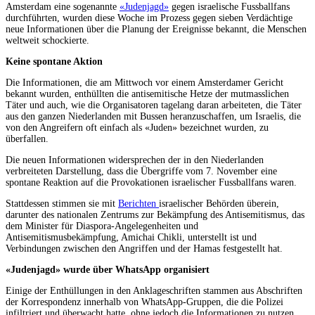
Amsterdam eine sogenannte
«Judenjagd»
gegen israelische Fussballfans
durchführten, wurden diese Woche im Prozess gegen sieben Verdächtige
neue Informationen über die Planung der Ereignisse bekannt, die Menschen
weltweit schockierte.
Keine spontane Aktion
Die Informationen, die am Mittwoch vor einem Amsterdamer Gericht
bekannt wurden, enthüllten die antisemitische Hetze der mutmasslichen
Täter und auch, wie die Organisatoren tagelang daran arbeiteten, die Täter
aus den ganzen Niederlanden mit Bussen heranzuschaffen, um Israelis, die
von den Angreifern oft einfach als «Juden» bezeichnet wurden, zu
überfallen.
Die neuen Informationen widersprechen der in den Niederlanden
verbreiteten Darstellung, dass die Übergriffe vom 7. November eine
spontane Reaktion auf die Provokationen israelischer Fussballfans waren.
Stattdessen stimmen sie mit
Berichten
israelischer Behörden überein,
darunter des nationalen Zentrums zur Bekämpfung des Antisemitismus, das
dem Minister für Diaspora-Angelegenheiten und
Antisemitismusbekämpfung, Amichai Chikli, unterstellt ist und
Verbindungen zwischen den Angriffen und der Hamas festgestellt hat.
«Judenjagd» wurde über WhatsApp organisiert
Einige der Enthüllungen in den Anklageschriften stammen aus Abschriften
der Korrespondenz innerhalb von WhatsApp-Gruppen, die die Polizei
infiltriert und überwacht hatte, ohne jedoch die Informationen zu nutzen,