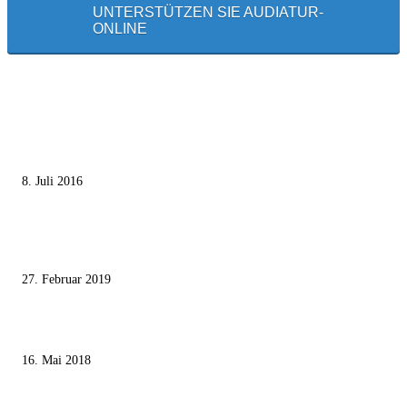
UNTERSTÜTZEN SIE AUDIATUR-
ONLINE
MEISTGELESEN
Die unerwünschte Offenbarung eines deutschen Syrers
8. Juli 2016
Pressefreiheit Fehlanzeige – Wie deutsche Politiker unliebsame Journaliste
mundtot machen wollen
27. Februar 2019
Ägypter stoppten die Gaza-Grenzunruhen
16. Mai 2018
MEISTKOMMENTIERT