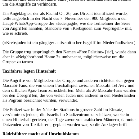
um die Angriffe zu verhindern.
Ein Angeklagter, der als Rachid O., 26, aus Utrecht identifiziert wurde,
teilte angeblich in der Nacht des 7. November den 900 Mitgliedern der
Haupt-WhatsApp-Gruppe der «Judenjagd», wie die Teilnehmer die Serie
von Angriffen nannten, Standorte von «Krebsjuden zum Verprügeln» mit,
wie er schrieb.
(«Krebsjude» ist ein gängiger antisemitischer Begriff im Niederländischen.)
Die Gruppe trug ursprünglich den Namen «Free Palstine» [sic], wurde dann
aber in «Neighborhood Home 2» umbenannt, möglicherweise um die
Gruppe zu tarnen.
Taxifahrer legten Hinterhalt
Die Angriffe von Mitgliedern der Gruppe und anderen richteten sich gegen
Maccabi-Fans, die von einem Fussballspiel zwischen Maccabi Tel Aviv und
dem örtlichen Ajax-Team zurückkehrten. Mehr als 20 Maccabi-Fans wurden
bei den Übergriffen, die von vielen Juden und anderen in den Niederlanden
als Pogrom bezeichnet wurden, verwundet.
Die Polizei war in der Nähe des Stadions in grosser Zahl im Einsatz,
versäumte es jedoch, die Israelis im Stadtzentrum zu schützen, wo sie in
einen Hinterhalt gerieten, der Tage zuvor von arabischen Männern, darunter
Dutzenden von Taxifahrern, geplant worden war, so die Anklageschrift.
Rädelsführer macht auf Unschuldslamm