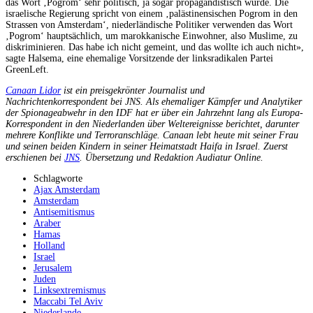
das Wort ‚Pogrom‘ sehr politisch, ja sogar propagandistisch wurde. Die
israelische Regierung spricht von einem ‚palästinensischen Pogrom in den
Strassen von Amsterdam‘, niederländische Politiker verwenden das Wort
‚Pogrom‘ hauptsächlich, um marokkanische Einwohner, also Muslime, zu
diskriminieren. Das habe ich nicht gemeint, und das wollte ich auch nicht»,
sagte Halsema, eine ehemalige Vorsitzende der linksradikalen Partei
GreenLeft.
Canaan Lidor
ist ein preisgekrönter Journalist und
Nachrichtenkorrespondent bei JNS. Als ehemaliger Kämpfer und Analytiker
der Spionageabwehr in den IDF hat er über ein Jahrzehnt lang als Europa-
Korrespondent in den Niederlanden über Weltereignisse berichtet, darunter
mehrere Konflikte und Terroranschläge. Canaan lebt heute mit seiner Frau
und seinen beiden Kindern in seiner Heimatstadt Haifa in Israel. Zuerst
erschienen bei
JNS
. Übersetzung und Redaktion Audiatur Online.
Schlagworte
Ajax Amsterdam
Amsterdam
Antisemitismus
Araber
Hamas
Holland
Israel
Jerusalem
Juden
Linksextremismus
Maccabi Tel Aviv
Niederlande