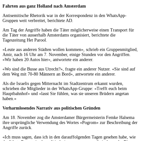
Fahrten aus ganz Holland nach Amsterdam
Antisemitische Rhetorik war in der Korrespondenz in den WhatsApp-
Gruppen weit verbreitet, berichtete AD.
Am Tag der Angriffe haben die Täter möglicherweise einen Transport für
die Täter von ausserhalb Amsterdams organisiert, berichtete die
Tageszeitung Het Parool.
«Leute aus anderen Städten wollen kommen», schrieb ein Gruppenmitglied,
Amir, nach 16 Uhr am 7. November, einige Stunden vor den Angriffen.
«Wir haben 20 Autos hier», antwortete ein anderer.
«Wo sind die Busse aus Utrecht?», fragte ein anderer Nutzer. «Sie sind auf
dem Weg mit 70-80 Männern an Bord», antwortete ein anderer.
Als die Israelis gegen Mitternacht im Stadtzentrum erkannt wurden,
schrieben die Mitglieder in der WhatsApp-Gruppe: «Trefft euch beim
Hauptbahnhof» und «lasst Sie fühlen, was sie unseren Brüdern angetan
haben.»
Verharmlosendes Narrativ aus politischen Gründen
Am 18. November zog die Amsterdamer Bürgermeisterin Femke Halsema
ihre ursprüngliche Verwendung des Wortes «Pogrom» zur Beschreibung der
Angriffe zurück.
«Ich muss sagen, dass ich in den darauffolgenden Tagen gesehen habe, wie