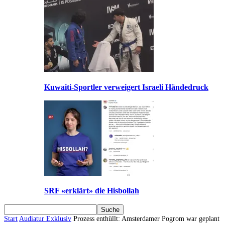
Kuwaiti-Sportler verweigert Israeli Händedruck
SRF «erklärt» die Hisbollah
Start
Audiatur Exklusiv
Prozess enthüllt: Amsterdamer Pogrom war geplant