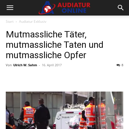
Start
Audiatur Exklusiv
Mutmassliche Täter,
mutmassliche Taten und
mutmassliche Opfer
Von
Ulrich W. Sahm
-
16. April 2017
8
Facebook
X
Telegram
WhatsA