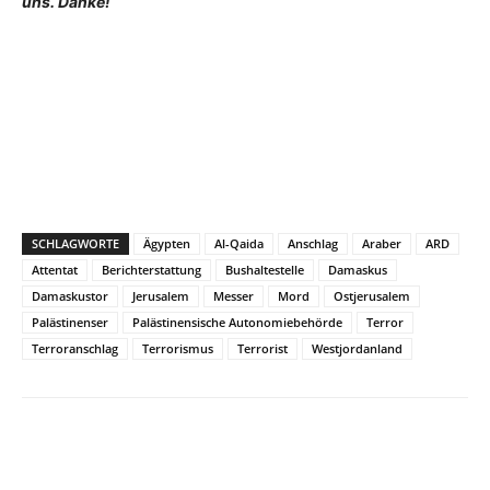
uns. Danke!
SCHLAGWORTE
Ägypten
Al-Qaida
Anschlag
Araber
ARD
Attentat
Berichterstattung
Bushaltestelle
Damaskus
Damaskustor
Jerusalem
Messer
Mord
Ostjerusalem
Palästinenser
Palästinensische Autonomiebehörde
Terror
Terroranschlag
Terrorismus
Terrorist
Westjordanland
Facebook
X
Telegram
WhatsA