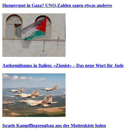
Hungersnot in Gaza? UNO-Zahlen sagen etwas anderes
Antisemitismus in Italien: «Zionist» – Das neue Wort für Jude
Israels Kampfflugzeugbau aus der Mottenkiste holen