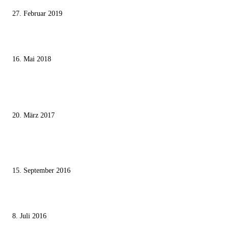
27. Februar 2019
Ägypter stoppten die Gaza-Grenzunruhen
16. Mai 2018
MEISTKOMMENTIERT
Wie der Iran den israelischen Golan «befreien» will
20. März 2017
Knesset-Abgeordnete Hanin Zoabi: „Wir können der Idee eines jüdischen
Staates nicht zustimmen“
15. September 2016
Die unerwünschte Offenbarung eines deutschen Syrers
8. Juli 2016
KATEGORIEN