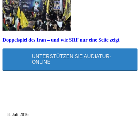
Doppelspiel des Iran – und wie SRF nur eine Seite zeigt
UNTERSTÜTZEN SIE AUDIATUR-
ONLINE
MEISTGELESEN
Die unerwünschte Offenbarung eines deutschen Syrers
8. Juli 2016
Pressefreiheit Fehlanzeige – Wie deutsche Politiker unliebsame Journaliste
mundtot machen wollen