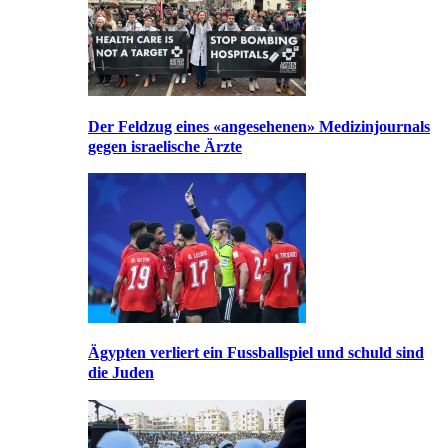
Der Feldzug eines «angesehenen» Medizinjournals
gegen israelische Ärzte
Ägypten verliert ein Fussballspiel und schuld sind
die Juden