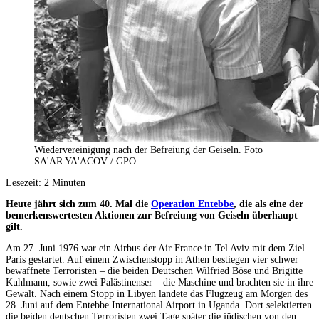
Wiedervereinigung nach der Befreiung der Geiseln. Foto
SA'AR YA'ACOV / GPO
Lesezeit:
2
Minuten
Heute jährt sich zum 40. Mal die
Operation Entebbe
, die als eine der
bemerkenswertesten Aktionen zur Befreiung von Geiseln überhaupt
gilt.
Am 27. Juni 1976 war ein Airbus der Air France in Tel Aviv mit dem Ziel
Paris gestartet. Auf einem Zwischenstopp in Athen bestiegen vier schwer
bewaffnete Terroristen – die beiden Deutschen Wilfried Böse und Brigitte
Kuhlmann, sowie zwei Palästinenser – die Maschine und brachten sie in ihre
Gewalt. Nach einem Stopp in Libyen landete das Flugzeug am Morgen des
28. Juni auf dem Entebbe International Airport in Uganda. Dort selektierten
die beiden deutschen Terroristen zwei Tage später die jüdischen von den