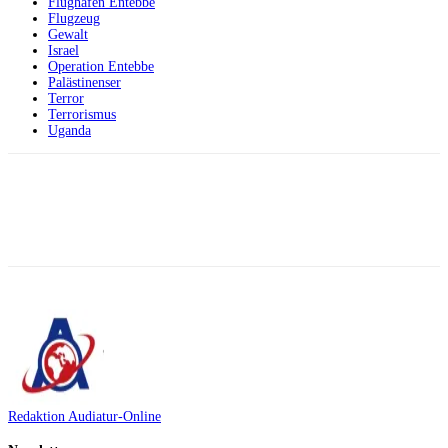
Flughafen Entebbe
Flugzeug
Gewalt
Israel
Operation Entebbe
Palästinenser
Terror
Terrorismus
Uganda
Facebook
X
Telegram
WhatsApp
Redaktion Audiatur-Online