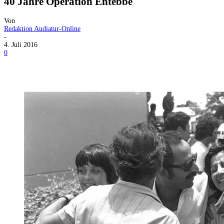
40 Jahre Operation Entebbe
Von
Redaktion Audiatur-Online
-
4. Juli 2016
0
Facebook
X
Telegram
WhatsApp