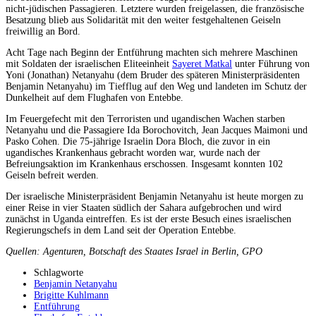
nicht-jüdischen Passagieren. Letztere wurden freigelassen, die französische
Besatzung blieb aus Solidarität mit den weiter festgehaltenen Geiseln
freiwillig an Bord.
Acht Tage nach Beginn der Entführung machten sich mehrere Maschinen
mit Soldaten der israelischen Eliteeinheit
Sayeret Matkal
unter Führung von
Yoni (Jonathan) Netanyahu (dem Bruder des späteren Ministerpräsidenten
Benjamin Netanyahu) im Tiefflug auf den Weg und landeten im Schutz der
Dunkelheit auf dem Flughafen von Entebbe.
Im Feuergefecht mit den Terroristen und ugandischen Wachen starben
Netanyahu und die Passagiere Ida Borochovitch, Jean Jacques Maimoni und
Pasko Cohen. Die 75-jährige Israelin Dora Bloch, die zuvor in ein
ugandisches Krankenhaus gebracht worden war, wurde nach der
Befreiungsaktion im Krankenhaus erschossen. Insgesamt konnten 102
Geiseln befreit werden.
Der israelische Ministerpräsident Benjamin Netanyahu ist heute morgen zu
einer Reise in vier Staaten südlich der Sahara aufgebrochen und wird
zunächst in Uganda eintreffen. Es ist der erste Besuch eines israelischen
Regierungschefs in dem Land seit der Operation Entebbe.
Quellen: Agenturen, Botschaft des Staates Israel in Berlin, GPO
Schlagworte
Benjamin Netanyahu
Brigitte Kuhlmann
Entführung