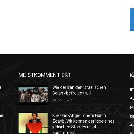
MEISTKOMMENTIERT
K
g
Wie der Iran den israelischen
In
Golan «befreien» will
Au
20. März 2017
M
Is
ie
Knesset-Abgeordnete Hanin
Zoabi: „Wir können der Idee eines
Ak
jüdischen Staates nicht
zustimmen“
Jü