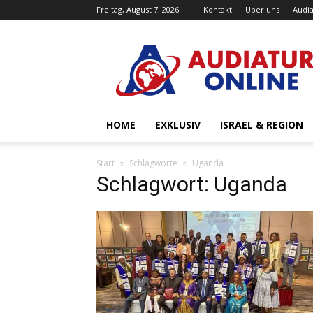
Freitag, August 7, 2026
Kontakt
Über uns
Audia
Audiatur-
Online
HOME
EXKLUSIV
ISRAEL & REGION
Start
Schlagworte
Uganda
Schlagwort: Uganda