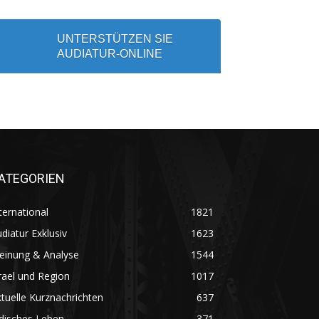
UNTERSTÜTZEN SIE
AUDIATUR-ONLINE
ATEGORIEN
ternational
1821
diatur Exklusiv
1623
einung & Analyse
1544
rael und Region
1017
tuelle Kurznachrichten
637
disches Leben
371