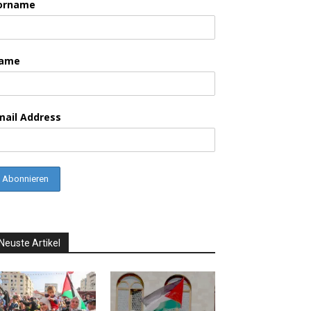
orname
ame
mail Address
Neuste Artikel