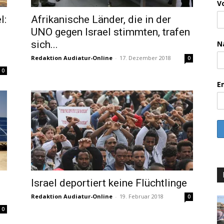
V
l:
Afrikanische Länder, die in der
UNO gegen Israel stimmten, trafen
sich...
N
Redaktion Audiatur-Online
-
17. Dezember 2018
0
0
E
Israel deportiert keine Flüchtlinge
Redaktion Audiatur-Online
-
19. Februar 2018
0
0