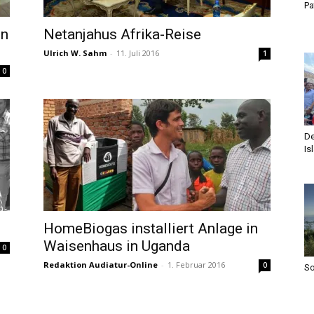
Pa
en
Netanjahus Afrika-Reise
Ulrich W. Sahm
-
11. Juli 2016
1
0
De
Is
HomeBiogas installiert Anlage in
Waisenhaus in Uganda
0
Redaktion Audiatur-Online
-
1. Februar 2016
0
S