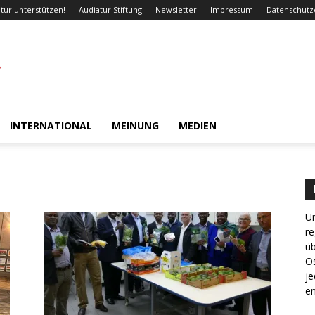
tur unterstützen!
Audiatur Stiftung
Newsletter
Impressum
Datenschutz
INTERNATIONAL
MEINUNG
MEDIEN
Un
re
ü
Os
je
en