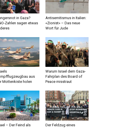
ngersnot in Gaza?
Antisemitismus in Italien:
O-Zahlen sagen etwas
«Zionist» – Das neue
deres
Wort für Jude
raels
Warum Israel dem Gaza-
mpfflugzeugbau aus
Fahrplan des Board of
r Mottenkiste holen
Peace misstraut
rael – Der Feind als
Der Feldzug eines