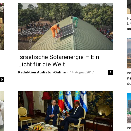
Hu
UN
an
Israelische Solarenergie – Ein
Licht für die Welt
Redaktion Audiatur-Online
-
14. August 2017
1
Is
Ka
0
de
Is