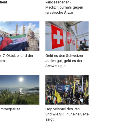
tient
«angesehenen»
Medizinjournals gegen
israelische Ärzte
r 7. Oktober und der
Geht es den Schweizer
lam
Juden gut, geht es der
Schweiz gut
ommerpause
Doppelspiel des Iran –
und wie SRF nur eine Seite
zeigt