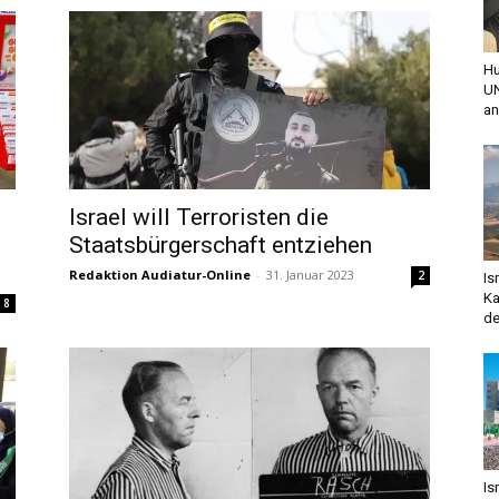
Hu
UN
an
Israel will Terroristen die
Staatsbürgerschaft entziehen
Redaktion Audiatur-Online
-
31. Januar 2023
2
Is
Ka
8
de
Is