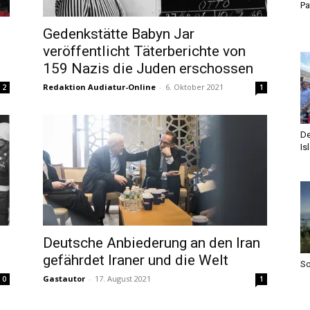
Pa
Gedenkstätte Babyn Jar
veröffentlicht Täterberichte von
159 Nazis die Juden erschossen
Redaktion Audiatur-Online
-
6. Oktober 2021
2
1
De
Is
Deutsche Anbiederung an den Iran
gefährdet Iraner und die Welt
S
Gastautor
-
17. August 2021
0
1