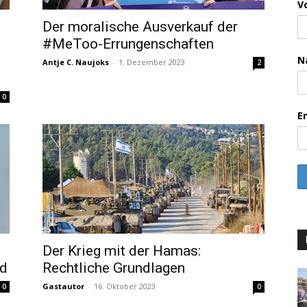
V
Der moralische Ausverkauf der
#MeToo-Errungenschaften
N
Antje C. Naujoks
-
1. Dezember 2023
2
0
E
Der Krieg mit der Hamas:
nd
Rechtliche Grundlagen
Gastautor
-
16. Oktober 2023
0
0