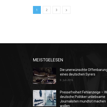
1
2
3
MEISTGELESEN
Die unerwünschte Offenbarun
eines deutschen Syrers
8. Juli 2016
Pressefreiheit Fehlanzeige – W
deutsche Politiker unliebsame
Journalisten mundtot machen
wollen