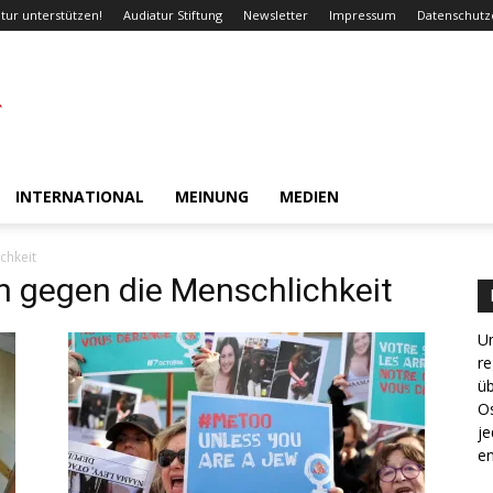
tur unterstützen!
Audiatur Stiftung
Newsletter
Impressum
Datenschutz
INTERNATIONAL
MEINUNG
MEDIEN
chkeit
n gegen die Menschlichkeit
Un
re
ü
Os
je
en