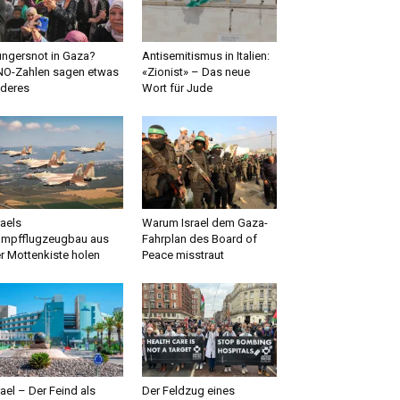
ngersnot in Gaza?
Antisemitismus in Italien:
O-Zahlen sagen etwas
«Zionist» – Das neue
deres
Wort für Jude
raels
Warum Israel dem Gaza-
mpfflugzeugbau aus
Fahrplan des Board of
r Mottenkiste holen
Peace misstraut
rael – Der Feind als
Der Feldzug eines