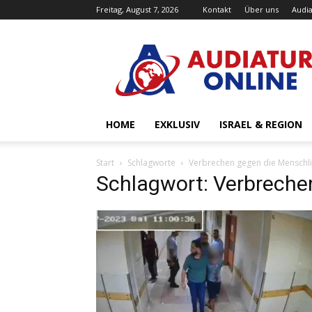
Freitag, August 7, 2026
Kontakt
Über uns
Audia
Audiatur-
Online
HOME
EXKLUSIV
ISRAEL & REGION
Start
Schlagworte
Verbrechen gegen die Menschli
Schlagwort: Verbreche