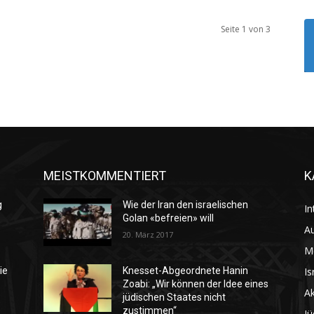
Seite 1 von 3
MEISTKOMMENTIERT
K
g
Wie der Iran den israelischen
In
Golan «befreien» will
Au
20. März 2017
M
Is
ie
Knesset-Abgeordnete Hanin
Zoabi: „Wir können der Idee eines
Ak
jüdischen Staates nicht
zustimmen“
Jü