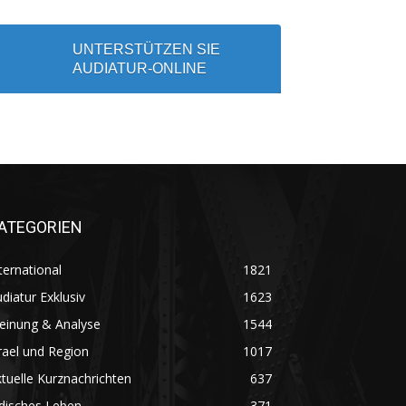
UNTERSTÜTZEN SIE
AUDIATUR-ONLINE
ATEGORIEN
ternational
1821
diatur Exklusiv
1623
einung & Analyse
1544
rael und Region
1017
tuelle Kurznachrichten
637
disches Leben
371