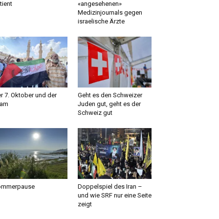
tient
«angesehenen»
Medizinjournals gegen
israelische Ärzte
r 7. Oktober und der
Geht es den Schweizer
lam
Juden gut, geht es der
Schweiz gut
ommerpause
Doppelspiel des Iran –
und wie SRF nur eine Seite
zeigt