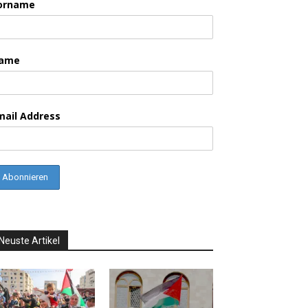
orname
ame
mail Address
Neuste Artikel