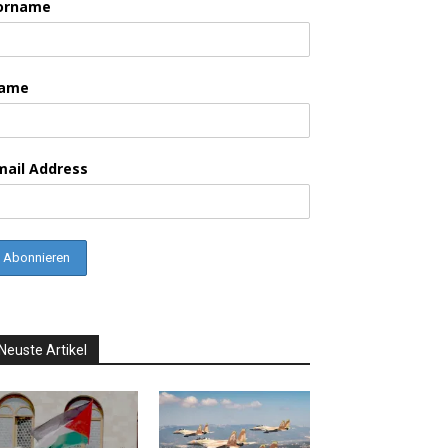
orname
ame
mail Address
Neuste Artikel