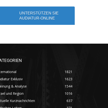
UNTERSTÜTZEN SIE
AUDIATUR-ONLINE
ATEGORIEN
ternational
1821
diatur Exklusiv
1623
einung & Analyse
1544
rael und Region
1016
tuelle Kurznachrichten
637
disches Leben
371