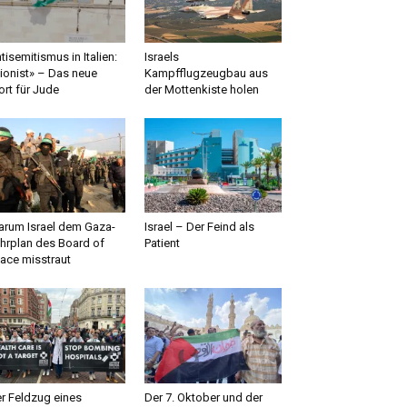
tisemitismus in Italien:
Israels
ionist» – Das neue
Kampfflugzeugbau aus
rt für Jude
der Mottenkiste holen
rum Israel dem Gaza-
Israel – Der Feind als
hrplan des Board of
Patient
ace misstraut
r Feldzug eines
Der 7. Oktober und der