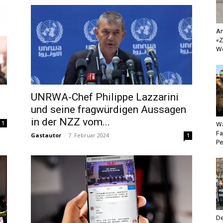
An
«Z
Wo
UNRWA-Chef Philippe Lazzarini
und seine fragwürdigen Aussagen
in der NZZ vom...
1
Wa
Fa
Gastautor
-
7. Februar 2024
1
Pe
De