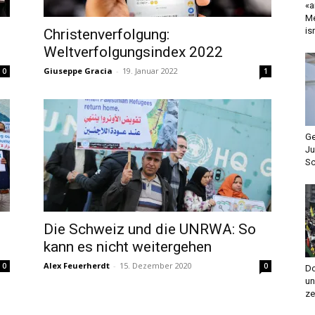
«a
Me
is
Christenverfolgung:
Weltverfolgungsindex 2022
Giuseppe Gracia
-
19. Januar 2022
0
1
Ge
Ju
Sc
Die Schweiz und die UNRWA: So
kann es nicht weitergehen
Alex Feuerherdt
-
15. Dezember 2020
0
0
Do
un
ze