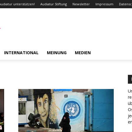
Audiatur unterstützen!
Audiatur Stiftung
Newsletter
Impressum
Datensc
INTERNATIONAL
MEINUNG
MEDIEN
Un
re
ü
Os
je
en