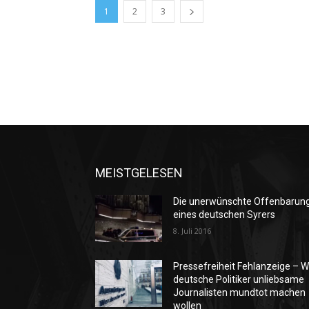
1
2
3
MEISTGELESEN
Die unerwünschte Offenbarun
eines deutschen Syrers
8. Juli 2016
Pressefreiheit Fehlanzeige – W
deutsche Politiker unliebsame
Journalisten mundtot machen
wollen