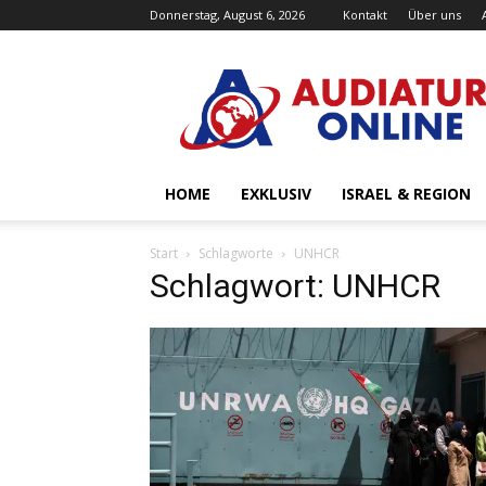
Donnerstag, August 6, 2026
Kontakt
Über uns
Audiatur-
Online
HOME
EXKLUSIV
ISRAEL & REGION
Start
Schlagworte
UNHCR
Schlagwort: UNHCR