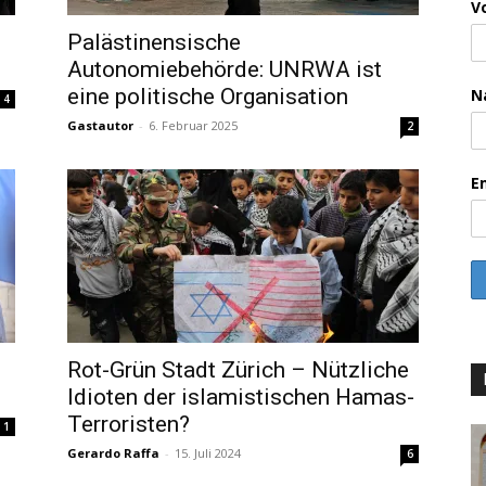
V
Palästinensische
Autonomiebehörde: UNRWA ist
eine politische Organisation
N
4
Gastautor
-
6. Februar 2025
2
E
Rot-Grün Stadt Zürich – Nützliche
Idioten der islamistischen Hamas-
Terroristen?
1
Gerardo Raffa
-
15. Juli 2024
6