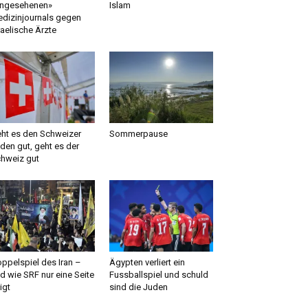
ngesehenen»
Islam
dizinjournals gegen
raelische Ärzte
ht es den Schweizer
Sommerpause
den gut, geht es der
hweiz gut
ppelspiel des Iran –
Ägypten verliert ein
d wie SRF nur eine Seite
Fussballspiel und schuld
igt
sind die Juden