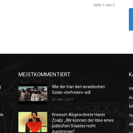
Seite 1 von 3
MEISTKOMMENTIERT
K
g
Wie der Iran den israelischen
In
Golan «befreien» will
Au
20. März 2017
M
Is
ie
Knesset-Abgeordnete Hanin
Zoabi: „Wir können der Idee eines
Ak
jüdischen Staates nicht
zustimmen“
Jü