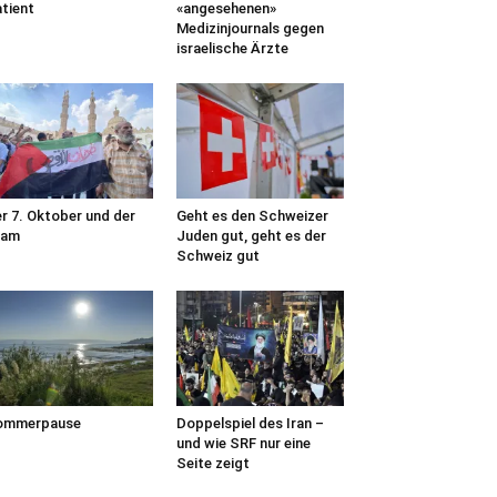
tient
«angesehenen»
Medizinjournals gegen
israelische Ärzte
r 7. Oktober und der
Geht es den Schweizer
lam
Juden gut, geht es der
Schweiz gut
ommerpause
Doppelspiel des Iran –
und wie SRF nur eine
Seite zeigt