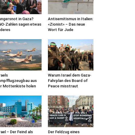
ngersnot in Gaza?
Antisemitismus in Italien:
O-Zahlen sagen etwas
«Zionist» – Das neue
deres
Wort für Jude
raels
Warum Israel dem Gaza-
mpfflugzeugbau aus
Fahrplan des Board of
r Mottenkiste holen
Peace misstraut
rael – Der Feind als
Der Feldzug eines