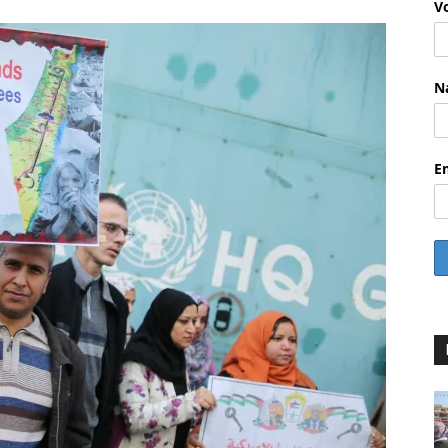
V
N
E