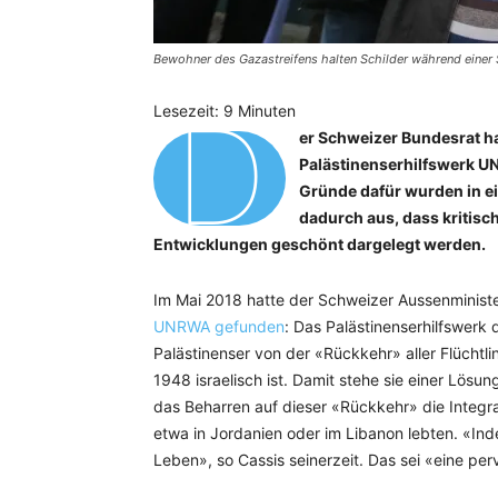
Bewohner des Gazastreifens halten Schilder während einer
D
Lesezeit:
9
Minuten
er Schweizer Bundesrat ha
Palästinenserhilfswerk U
Gründe dafür wurden in ei
dadurch aus, dass kritis
Entwicklungen geschönt dargelegt werden.
Im Mai 2018 hatte der Schweizer Aussenministe
UNRWA gefunden
: Das Palästinenserhilfswerk d
Palästinenser von der «Rückkehr» aller Flüchtl
1948 israelisch ist. Damit stehe sie einer Lösu
das Beharren auf dieser «Rückkehr» die Integra
etwa in Jordanien oder im Libanon lebten. «Ind
Leben», so Cassis seinerzeit. Das sei «eine per