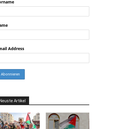
orname
ame
mail Address
Neuste Artikel