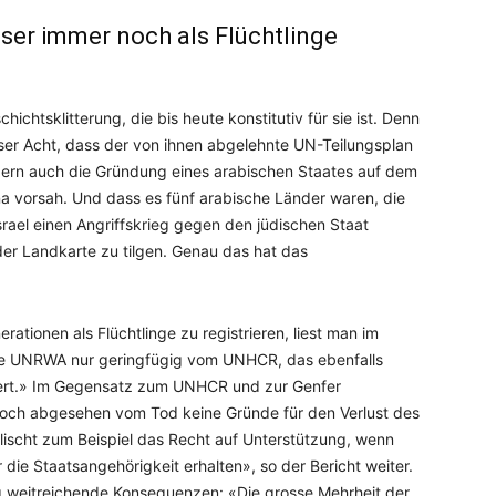
ser immer noch als Flüchtlinge
ichtsklitterung, die bis heute konstitutiv für sie ist. Denn
sser Acht, dass der von ihnen abgelehnte UN-Teilungsplan
ndern auch die Gründung eines arabischen Staates auf dem
na vorsah. Und dass es fünf arabische Länder waren, die
rael einen Angriffskrieg gegen den jüdischen Staat
der Landkarte zu tilgen. Genau das hat das
tionen als Flüchtlinge zu registrieren, liest man im
 die UNRWA nur geringfügig vom UNHCR, das ebenfalls
riert.» Im Gegensatz zum UNHCR und zur Genfer
doch abgesehen vom Tod keine Gründe für den Verlust des
ischt zum Beispiel das Recht auf Unterstützung, wenn
 die Staatsangehörigkeit erhalten», so der Bericht weiter.
g weitreichende Konsequenzen: «Die grosse Mehrheit der