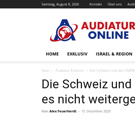
Samstag, August 8, 2026
Kontakt
Über uns
Audi
Audiatur-
Online
HOME
EXKLUSIV
ISRAEL & REGION
Start
Audiatur Exklusiv
Die Schweiz und die UNRWA
Die Schweiz und
es nicht weiterg
Von
Alex Feuerherdt
-
15. Dezember 2020
Facebook
X
Telegram