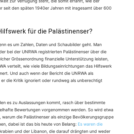
hkeit zur Verfügung steht, die somit erfährt, wie der
er seit den späten 1940er Jahren mit insgesamt über 600
ilfswerk für die Palästinenser?
 wenn es um Zahlen, Daten und Schaubilder geht. Man
 der bei der UNRWA registrierten Palästinenser über die
lcher Grössenordnung finanzielle Unterstützung leisten,
 verteilt, wie viele Bildungseinrichtungen das Hilfswerk
mmert. Und auch wenn der Bericht die UNRWA als
s er die Kritik ignoriert oder rundweg als unberechtigt
tellen es zu Auslassungen kommt, rasch über bestimmte
felhafte Bewertungen vorgenommen werden. So wird etwa
t, warum die Palästinenser als einzige Bevölkerungsgruppe
men, dabei ist das bis heute von Belang:
Es waren die
-Arabien und der Libanon, die darauf drängten und weder