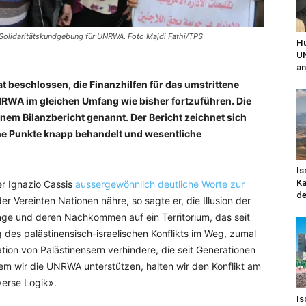
 Solidaritätskundgebung für UNRWA. Foto Majdi Fathi/TPS
Hu
UN
an
t beschlossen, die Finanzhilfen für das umstrittene
NRWA im gleichen Umfang wie bisher fortzuführen. Die
nem Bilanzbericht genannt. Der Bericht zeichnet sich
che Punkte knapp behandelt und wesentliche
Is
Ka
r Ignazio Cassis
aussergewöhnlich deutliche Worte zur
de
er Vereinten Nationen nähre, so sagte er, die Illusion der
inge und deren Nachkommen auf ein Territorium, das seit
ng des palästinensisch-israelischen Konflikts im Weg, zumal
tion von Palästinensern verhindere, die seit Generationen
em wir die UNRWA unterstützen, halten wir den Konflikt am
verse Logik».
Is