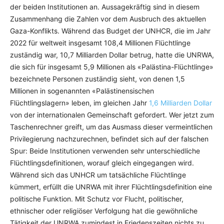
der beiden Institutionen an. Aussagekräftig sind in diesem
Zusammenhang die Zahlen vor dem Ausbruch des aktuellen
Gaza-Konflikts. Während das Budget der UNHCR, die im Jahr
2022 für weltweit insgesamt 108,4 Millionen Flüchtlinge
zuständig war, 10,7 Milliarden Dollar betrug, hatte die UNRWA,
die sich für insgesamt 5,9 Millionen als «Palästina-Flüchtlinge»
bezeichnete Personen zuständig sieht, von denen 1,5
Millionen in sogenannten «Palästinensischen
Flüchtlingslagern» leben, im gleichen Jahr
1,6 Milliarden Dollar
von der internationalen Gemeinschaft gefordert. Wer jetzt zum
Taschenrechner greift, um das Ausmass dieser vermeintlichen
Privilegierung nachzurechnen, befindet sich auf der falschen
Spur: Beide Institutionen verwenden sehr unterschiedliche
Flüchtlingsdefinitionen, worauf gleich eingegangen wird.
Während sich das UNHCR um tatsächliche Flüchtlinge
kümmert, erfüllt die UNRWA mit ihrer Flüchtlingsdefinition eine
politische Funktion. Mit Schutz vor Flucht, politischer,
ethnischer oder religiöser Verfolgung hat die gewöhnliche
Tätigkeit der UNRWA zumindest in Friedenszeiten nichts zu