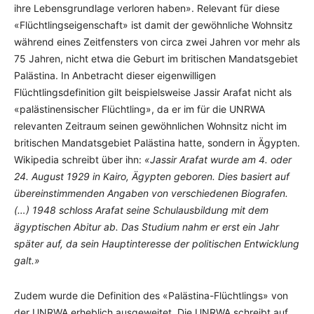
ihre Lebensgrundlage verloren haben». Relevant für diese
«Flüchtlingseigenschaft» ist damit der gewöhnliche Wohnsitz
während eines Zeitfensters von circa zwei Jahren vor mehr als
75 Jahren, nicht etwa die Geburt im britischen Mandatsgebiet
Palästina. In Anbetracht dieser eigenwilligen
Flüchtlingsdefinition gilt beispielsweise Jassir Arafat nicht als
«palästinensischer Flüchtling», da er im für die UNRWA
relevanten Zeitraum seinen gewöhnlichen Wohnsitz nicht im
britischen Mandatsgebiet Palästina hatte, sondern in Ägypten.
Wikipedia schreibt über ihn:
«Jassir Arafat wurde am 4. oder
24. August 1929 in Kairo, Ägypten geboren. Dies basiert auf
übereinstimmenden Angaben von verschiedenen Biografen.
(…) 1948 schloss Arafat seine Schulausbildung mit dem
ägyptischen Abitur ab. Das Studium nahm er erst ein Jahr
später auf, da sein Hauptinteresse der politischen Entwicklung
galt.»
Zudem wurde die Definition des «Palästina-Flüchtlings» von
der UNRWA erheblich ausgeweitet. Die UNRWA schreibt auf