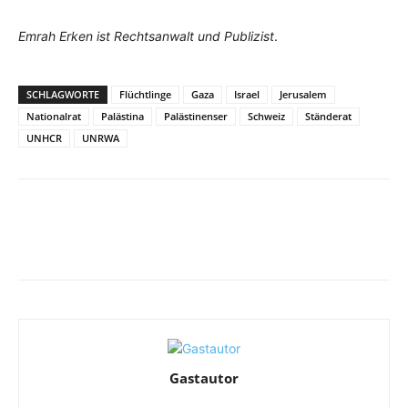
Emrah Erken ist Rechtsanwalt und Publizist
.
SCHLAGWORTE
Flüchtlinge
Gaza
Israel
Jerusalem
Nationalrat
Palästina
Palästinenser
Schweiz
Ständerat
UNHCR
UNRWA
Facebook
X
Telegram
WhatsA
Gastautor