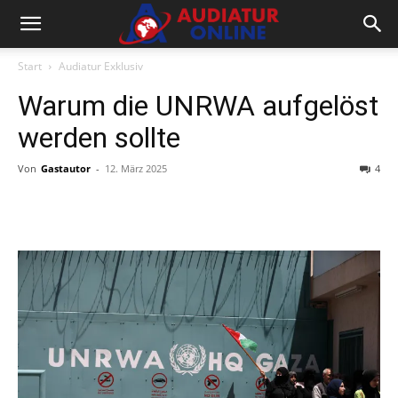
Start
Audiatur Exklusiv
Warum die UNRWA aufgelöst
werden sollte
Von
Gastautor
-
12. März 2025
4
Facebook
X
Telegram
WhatsA