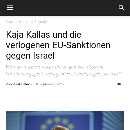
Start
Meinung & Analyse
Kaja Kallas und die
verlogenen EU-Sanktionen
gegen Israel
Wie naiv muss man sein, um zu glauben, dass mit
Sanktionen gegen Israel irgendeine Geisel freigelassen wird?
Von
Gastautor
-
18. September 2025
6
Facebook
X
Telegram
WhatsA