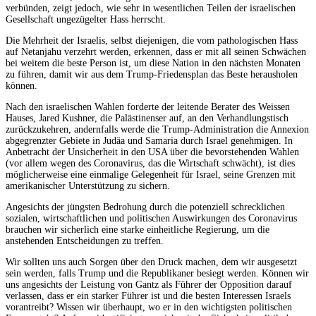
verbünden, zeigt jedoch, wie sehr in wesentlichen Teilen der israelischen
Gesellschaft ungezügelter Hass herrscht.
Die Mehrheit der Israelis, selbst diejenigen, die vom pathologischen Hass
auf Netanjahu verzehrt werden, erkennen, dass er mit all seinen Schwächen
bei weitem die beste Person ist, um diese Nation in den nächsten Monaten
zu führen, damit wir aus dem Trump-Friedensplan das Beste herausholen
können.
Nach den israelischen Wahlen forderte der leitende Berater des Weissen
Hauses, Jared Kushner, die Palästinenser auf, an den Verhandlungstisch
zurückzukehren, andernfalls werde die Trump-Administration die Annexion
abgegrenzter Gebiete in Judäa und Samaria durch Israel genehmigen. In
Anbetracht der Unsicherheit in den USA über die bevorstehenden Wahlen
(vor allem wegen des Coronavirus, das die Wirtschaft schwächt), ist dies
möglicherweise eine einmalige Gelegenheit für Israel, seine Grenzen mit
amerikanischer Unterstützung zu sichern.
Angesichts der jüngsten Bedrohung durch die potenziell schrecklichen
sozialen, wirtschaftlichen und politischen Auswirkungen des Coronavirus
brauchen wir sicherlich eine starke einheitliche Regierung, um die
anstehenden Entscheidungen zu treffen.
Wir sollten uns auch Sorgen über den Druck machen, dem wir ausgesetzt
sein werden, falls Trump und die Republikaner besiegt werden. Können wir
uns angesichts der Leistung von Gantz als Führer der Opposition darauf
verlassen, dass er ein starker Führer ist und die besten Interessen Israels
vorantreibt? Wissen wir überhaupt, wo er in den wichtigsten politischen