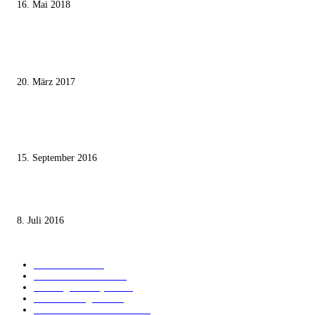
16. Mai 2018
MEISTKOMMENTIERT
Wie der Iran den israelischen Golan «befreien» will
20. März 2017
Knesset-Abgeordnete Hanin Zoabi: „Wir können der Idee eines jüdischen
Staates nicht zustimmen“
15. September 2016
Die unerwünschte Offenbarung eines deutschen Syrers
8. Juli 2016
KATEGORIEN
International
1821
Audiatur Exklusiv
1623
Meinung & Analyse
1544
Israel und Region
1016
Aktuelle Kurznachrichten
637