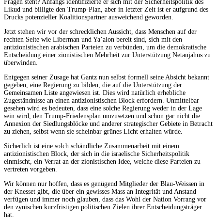
Fragen steht? Anfangs identifizierte er sich mit der Sicherheitspolitik des
Likud und billigte den Trump-Plan, aber in letzter Zeit ist er aufgrund des
Drucks potenzieller Koalitionspartner ausweichend geworden.
Jetzt stehen wir vor der schrecklichen Aussicht, dass Menschen auf der
rechten Seite wie Liberman und Ya’alon bereit sind, sich mit den
antizionistischen arabischen Parteien zu verbünden, um die demokratische
Entscheidung einer zionistischen Mehrheit zur Unterstützung Netanjahus zu
überwinden.
Entgegen seiner Zusage hat Gantz nun selbst formell seine Absicht bekannt
gegeben, eine Regierung zu bilden, die auf die Unterstützung der
Gemeinsamen Liste angewiesen ist. Dies wird natürlich erhebliche
Zugeständnisse an einen antizionistischen Block erfordern. Unmittelbar
gesehen wird es bedeuten, dass eine solche Regierung weder in der Lage
sein wird, den Trump-Friedensplan umzusetzen und schon gar nicht die
Annexion der Siedlungsblöcke und anderer strategischer Gebiete in Betracht
zu ziehen, selbst wenn sie scheinbar grünes Licht erhalten würde.
Sicherlich ist eine solch schändliche Zusammenarbeit mit einem
antizionistischen Block, der sich in die israelische Sicherheitspolitik
einmischt, ein Verrat an der zionistischen Idee, welche diese Parteien zu
vertreten vorgeben.
Wir können nur hoffen, dass es genügend Mitglieder der Blau-Weissen in
der Knesset gibt, die über ein gewisses Mass an Integrität und Anstand
verfügen und immer noch glauben, dass das Wohl der Nation Vorrang vor
den zynischen kurzfristigen politischen Zielen ihrer Entscheidungsträger
hat.