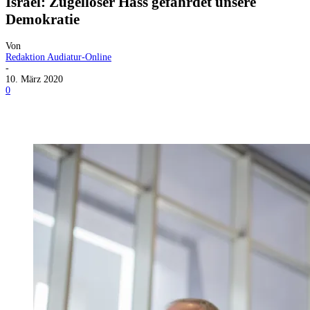
Israel: Zügelloser Hass gefährdet unsere
Demokratie
Von
Redaktion Audiatur-Online
-
10. März 2020
0
Facebook
X
Telegram
WhatsApp