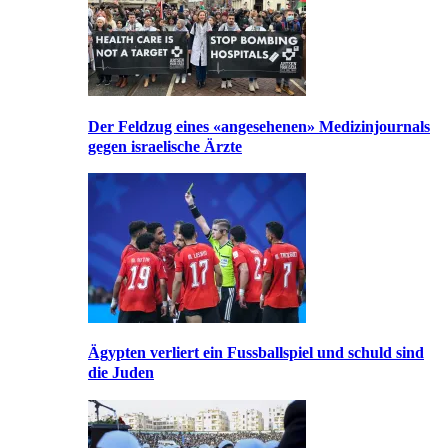
Der Feldzug eines «angesehenen» Medizinjournals
gegen israelische Ärzte
Ägypten verliert ein Fussballspiel und schuld sind
die Juden