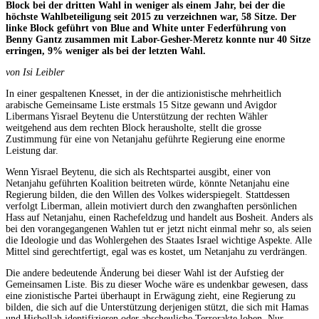
Block bei der dritten Wahl in weniger als einem Jahr, bei der die
höchste Wahlbeteiligung seit 2015 zu verzeichnen war, 58 Sitze. Der
linke Block geführt von Blue and White unter Federführung von
Benny Gantz zusammen mit Labor-Gesher-Meretz konnte nur 40 Sitze
erringen, 9% weniger als bei der letzten Wahl.
von Isi Leibler
In einer gespaltenen Knesset, in der die antizionistische mehrheitlich
arabische Gemeinsame Liste erstmals 15 Sitze gewann und Avigdor
Libermans Yisrael Beytenu die Unterstützung der rechten Wähler
weitgehend aus dem rechten Block herausholte, stellt die grosse
Zustimmung für eine von Netanjahu geführte Regierung eine enorme
Leistung dar.
Wenn Yisrael Beytenu, die sich als Rechtspartei ausgibt, einer von
Netanjahu geführten Koalition beitreten würde, könnte Netanjahu eine
Regierung bilden, die den Willen des Volkes widerspiegelt. Stattdessen
verfolgt Liberman, allein motiviert durch den zwanghaften persönlichen
Hass auf Netanjahu, einen Rachefeldzug und handelt aus Bosheit. Anders als
bei den vorangegangenen Wahlen tut er jetzt nicht einmal mehr so, als seien
die Ideologie und das Wohlergehen des Staates Israel wichtige Aspekte. Alle
Mittel sind gerechtfertigt, egal was es kostet, um Netanjahu zu verdrängen.
Die andere bedeutende Änderung bei dieser Wahl ist der Aufstieg der
Gemeinsamen Liste. Bis zu dieser Woche wäre es undenkbar gewesen, dass
eine zionistische Partei überhaupt in Erwägung zieht, eine Regierung zu
bilden, die sich auf die Unterstützung derjenigen stützt, die sich mit Hamas
und Hisbollah identifizieren oder abscheuliche Terrorakte loben. Nur