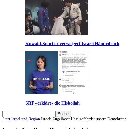
Kuwaiti-Sportler verweigert Israeli Händedruck
SRF «erklärt» die Hisbollah
Start
Israel und Region
Israel: Zügelloser Hass gefährdet unsere Demokratie