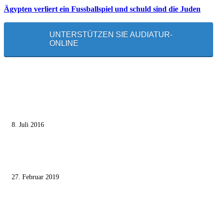
Ägypten verliert ein Fussballspiel und schuld sind die Juden
UNTERSTÜTZEN SIE AUDIATUR-
ONLINE
MEISTGELESEN
Die unerwünschte Offenbarung eines deutschen Syrers
8. Juli 2016
Pressefreiheit Fehlanzeige – Wie deutsche Politiker unliebsame Journaliste
mundtot machen wollen
27. Februar 2019
Ägypter stoppten die Gaza-Grenzunruhen