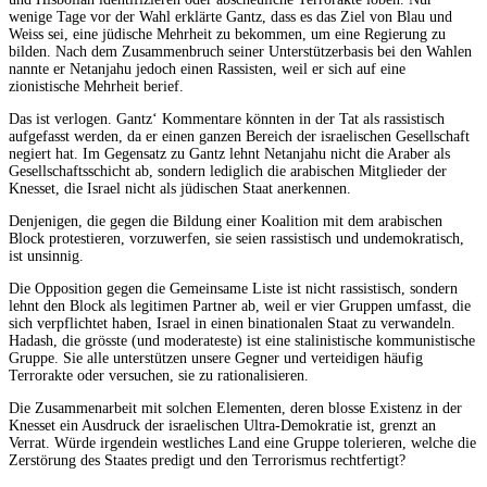
wenige Tage vor der Wahl erklärte Gantz, dass es das Ziel von Blau und
Weiss sei, eine jüdische Mehrheit zu bekommen, um eine Regierung zu
bilden. Nach dem Zusammenbruch seiner Unterstützerbasis bei den Wahlen
nannte er Netanjahu jedoch einen Rassisten, weil er sich auf eine
zionistische Mehrheit berief.
Das ist verlogen. Gantz‘ Kommentare könnten in der Tat als rassistisch
aufgefasst werden, da er einen ganzen Bereich der israelischen Gesellschaft
negiert hat. Im Gegensatz zu Gantz lehnt Netanjahu nicht die Araber als
Gesellschaftsschicht ab, sondern lediglich die arabischen Mitglieder der
Knesset, die Israel nicht als jüdischen Staat anerkennen.
Denjenigen, die gegen die Bildung einer Koalition mit dem arabischen
Block protestieren, vorzuwerfen, sie seien rassistisch und undemokratisch,
ist unsinnig.
Die Opposition gegen die Gemeinsame Liste ist nicht rassistisch, sondern
lehnt den Block als legitimen Partner ab, weil er vier Gruppen umfasst, die
sich verpflichtet haben, Israel in einen binationalen Staat zu verwandeln.
Hadash, die grösste (und moderateste) ist eine stalinistische kommunistische
Gruppe. Sie alle unterstützen unsere Gegner und verteidigen häufig
Terrorakte oder versuchen, sie zu rationalisieren.
Die Zusammenarbeit mit solchen Elementen, deren blosse Existenz in der
Knesset ein Ausdruck der israelischen Ultra-Demokratie ist, grenzt an
Verrat. Würde irgendein westliches Land eine Gruppe tolerieren, welche die
Zerstörung des Staates predigt und den Terrorismus rechtfertigt?