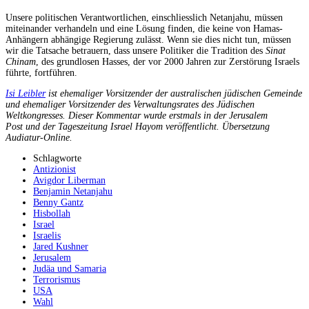
Unsere politischen Verantwortlichen, einschliesslich Netanjahu, müssen
miteinander verhandeln und eine Lösung finden, die keine von Hamas-
Anhängern abhängige Regierung zulässt. Wenn sie dies nicht tun, müssen
wir die Tatsache betrauern, dass unsere Politiker die Tradition des
Sinat
Chinam
, des grundlosen Hasses, der vor 2000 Jahren zur Zerstörung Israels
führte, fortführen.
Isi Leibler
ist ehemaliger Vorsitzender der australischen jüdischen Gemeinde
und ehemaliger Vorsitzender des Verwaltungsrates des Jüdischen
Weltkongresses. Dieser Kommentar wurde erstmals in der Jerusalem
Post und der Tageszeitung Israel Hayom veröffentlicht. Übersetzung
Audiatur-Online.
Schlagworte
Antizionist
Avigdor Liberman
Benjamin Netanjahu
Benny Gantz
Hisbollah
Israel
Israelis
Jared Kushner
Jerusalem
Judäa und Samaria
Terrorismus
USA
Wahl