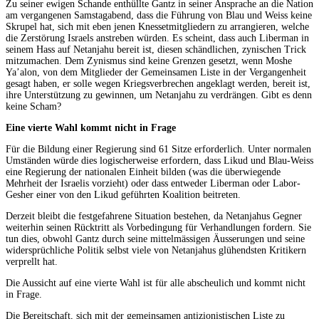
Zu seiner ewigen Schande enthüllte Gantz in seiner Ansprache an die Nation
am vergangenen Samstagabend, dass die Führung von Blau und Weiss keine
Skrupel hat, sich mit eben jenen Knessetmitgliedern zu arrangieren, welche
die Zerstörung Israels anstreben würden. Es scheint, dass auch Liberman in
seinem Hass auf Netanjahu bereit ist, diesen schändlichen, zynischen Trick
mitzumachen. Dem Zynismus sind keine Grenzen gesetzt, wenn Moshe
Ya’alon, von dem Mitglieder der Gemeinsamen Liste in der Vergangenheit
gesagt haben, er solle wegen Kriegsverbrechen angeklagt werden, bereit ist,
ihre Unterstützung zu gewinnen, um Netanjahu zu verdrängen. Gibt es denn
keine Scham?
Eine vierte Wahl kommt nicht in Frage
Für die Bildung einer Regierung sind 61 Sitze erforderlich. Unter normalen
Umständen würde dies logischerweise erfordern, dass Likud und Blau-Weiss
eine Regierung der nationalen Einheit bilden (was die überwiegende
Mehrheit der Israelis vorzieht) oder dass entweder Liberman oder Labor-
Gesher einer von den Likud geführten Koalition beitreten.
Derzeit bleibt die festgefahrene Situation bestehen, da Netanjahus Gegner
weiterhin seinen Rücktritt als Vorbedingung für Verhandlungen fordern. Sie
tun dies, obwohl Gantz durch seine mittelmässigen Äusserungen und seine
widersprüchliche Politik selbst viele von Netanjahus glühendsten Kritikern
verprellt hat.
Die Aussicht auf eine vierte Wahl ist für alle abscheulich und kommt nicht
in Frage.
Die Bereitschaft, sich mit der gemeinsamen antizionistischen Liste zu