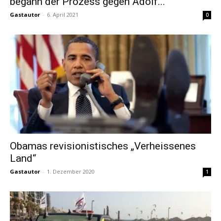
begann der Prozess gegen Adolf...
Gastautor
-
6. April 2021
0
Obamas revisionistisches „Verheissenes
Land“
Gastautor
-
1. Dezember 2020
1