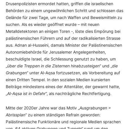
Drusenpolizisten ermordet hatten, griffen die israelischen
Behörden zu einem ungewöhnlichen Schritt und schlossen das
Gelände für zwei Tage, um nach Waffen und Beweismitteln zu
suchen. Als es wieder geöffnet wurde – mit neuen
Metalldetektoren an einigen Toren -, löste dies Empörung bei
palästinensischen Führern und auf der radikalisierten Strasse
aus. Adnan al-Husseini, damals Minister der Palästinensischen
Autonomiebehörde für Jerusalemer Angelegenheiten,
beschuldigte Israel, die Schliessung genutzt zu haben, um
„
über die Treppen in die Zisternen hinabzusteigen
“ und „
die
Grabungen
“ unter Al-Aqsa fortzusetzen, als Vorbereitung auf
einen Dritten Tempel. In den sozialen Medien kursierten
Beiträge mindestens eines der Attentäter, der gewarnt hatte,
„
Al-Aqsa ist in Gefahr
“, als nachträgliche Rechtfertigung.
Mitte der 2020er Jahre war das Motiv „
Ausgrabungen =
Abrissplan
“ zu einem ständigen Refrain geworden:
Palästinensische Funktionäre und regionale Medien sprachen
von „64 aktiven Grabungen und Tunneln“ rund um den