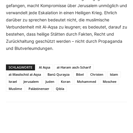
gefangen, macht Kompromisse über Jerusalem unmöglich und
verwandelt jede Eskalation in einen Heiligen Krieg. Ehrlich
darüber zu sprechen bedeutet nicht, die muslimische
Verbundenheit mit Al-Aqsa zu leugnen; es bedeutet, darauf zu
bestehen, dass heilige Stätten durch Fakten, Recht und
Zurückhaltung geschützt werden – nicht durch Propaganda
und Blutverleumdungen.
SCHLAGWORTE
Al Aqsa
al-Haram asch-Scharif
al-Masdschid al-Aqsa
Banū Qurayza
Bibel
Christen
Islam
Israel
Jerusalem
Juden
Koran
Mohammed
Moschee
Muslime
Palästinenser
Qibla
Facebook
X
Telegram
WhatsA