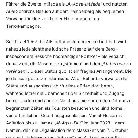
Führer die Zweite Intifada als „
Al-Aqsa-Intifada
“ und nutzten
Ariel Scharons Besuch auf dem Tempelberg als bequemen
Vorwand für eine von langer Hand vorbereitete
Terrorkampagne.
Seit Israel 1967 die Altstadt von Jordanien erobert hat, wird
nahezu jede sichtbare jüdische Präsenz auf dem Berg –
insbesondere Besuche hochrangiger Politiker – als Versuch
denunziert, die Moschee zu „stürmen“ und den „
Status quo zu
verändern
“. Dieser Status quo ist ein fragiles Arrangement: Die
jordanisch gestützte islamische Waqf-Behörde verwaltet die
Stätte und ausschliesslich Muslime dürfen dort beten,
während Israel die Oberhoheit über Sicherheit und Zugang
behält. Juden und andere Nichtmuslime dürfen den Ort nur zu
begrenzten Zeiten als Touristen besuchen und sind formell
von öffentlichem Gebet ausgeschlossen. Von al-Husseinis
Agitation bis zu Hamas’ „
Al-Aqsa-Flut
“ im Jahr 2023 – dem
Namen, den die Organisation dem Massaker vom 7. Oktober
gab und als Mission zur „
Rettung
“ von Al-Aqsa verkaufte –