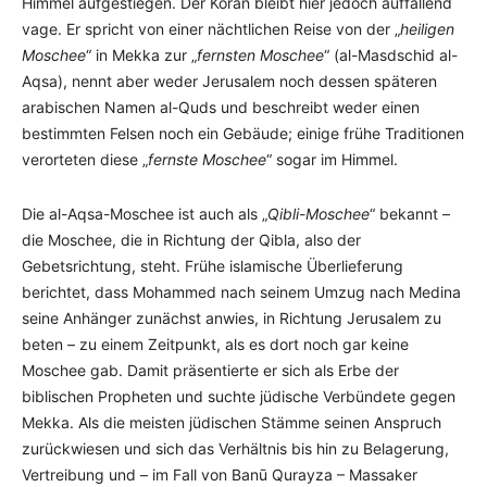
Himmel aufgestiegen. Der Koran bleibt hier jedoch auffallend
vage. Er spricht von einer nächtlichen Reise von der „
heiligen
Moschee
“ in Mekka zur „
fernsten Moschee
“ (al-Masdschid al-
Aqsa), nennt aber weder Jerusalem noch dessen späteren
arabischen Namen al-Quds und beschreibt weder einen
bestimmten Felsen noch ein Gebäude; einige frühe Traditionen
verorteten diese „
fernste Moschee
“ sogar im Himmel.
Die al-Aqsa-Moschee ist auch als „
Qibli-Moschee
“ bekannt –
die Moschee, die in Richtung der Qibla, also der
Gebetsrichtung, steht. Frühe islamische Überlieferung
berichtet, dass Mohammed nach seinem Umzug nach Medina
seine Anhänger zunächst anwies, in Richtung Jerusalem zu
beten – zu einem Zeitpunkt, als es dort noch gar keine
Moschee gab. Damit präsentierte er sich als Erbe der
biblischen Propheten und suchte jüdische Verbündete gegen
Mekka. Als die meisten jüdischen Stämme seinen Anspruch
zurückwiesen und sich das Verhältnis bis hin zu Belagerung,
Vertreibung und – im Fall von Banū Qurayza – Massaker