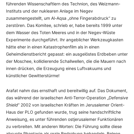
führenden Wissenschaftlern des Technion, des Weizmann-
Instituts und der nuklearen Anlage im Negev
zusammengestellt, um Al-Aqsa „ohne Fingerabdruck“ zu
zerstören. Das Komitee, schrieb er, habe bereits 1999 unter
dem Wasser des Toten Meeres und in der Negev-Wüste
Experimente durchgeführt. Ihr angeblicher Werkzeugkasten
hätte eher in einen Katastrophenfilm als in einen
Geheimdienstbericht gepasst: ein ausgelöstes Erdbeben unter
der Moschee, kollidierende Schallwellen, die die Mauern nach
innen drücken, die Erzeugung eines Luftvakuums und
künstlicher Gewitterstürme!
Arafat nahm das ernsthaft und bereitwillig auf. Das Dokument,
das während der israelischen Anti-Terror-Operation „
Defensive
Shield
“ 2002 von israelischen Kräften im Jerusalemer Orient-
Haus der PLO gefunden wurde, trug seine handschriftliche
Anweisung, es unter führenden ostjerusalemer Funktionären
zu verbreiten. Mit anderen Worten: Die Führung sollte diese
absurde Phantasie als reale Bedrohung behandeln. Belege