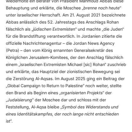
wiederholte ein Berater von Präsident Mahmoud Abbas diese
Behauptung und erklärte, die Moschee „
brenne noch heute
“
unter israelischer Herrschaft. Am 21. August 2021 bezeichnete
Abbas anlässlich des 52. Jahrestags des Anschlags Rohan
fälschlich als „
jüdischen Extremisten
“ und machte „die Juden“
für die Brandstiftung verantwortlich. In Jordanien zitierte die
offizielle Nachrichtenagentur – die Jordan News Agency
(Petra) – den vom König ernannten Generalsekretär des
Königlichen Jerusalem-Komitees, der den Anschlag fälschlich
einem „israelischen Extremisten Michael [sic] Rohan“ zuschrieb
und erklärte, das Hauptziel der zionistischen Bewegung sei
die Zerstörung Al-Aqsas. Im August 2025 ging ein Beitrag der
„Global Campaign to Return to Palestine“ noch weiter, stellte
den Brand als Beginn eines „
organisierten Projekts
“ der
„
Judaisierung
“ der Moschee dar und schloss mit der
Feststellung, Al-Aqsa bleibe „
Symbol des Widerstands und
eines Identitätskampfes, der noch lange nicht entschieden
ist
“.