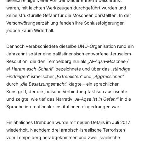
Bereich einige Meter von der Mauer entfernt beschränkt
waren, mit leichten Werkzeugen durchgeführt wurden und
keine strukturelle Gefahr für die Moscheen darstellten. In der
Verschwörungserzählung fanden ihre Schlussfolgerungen
jedoch kaum Widerhall.
Dennoch verabschiedete dieselbe UNO-Organisation rund ein
Jahrzehnt später eine palästinensisch entworfene Jerusalem-
Resolution, die den Tempelberg nur als „
Al-Aqsa-Moschee /
al-Haram asch-Scharif
“ bezeichnete und über das „
ständige
Eindringen
“ israelischer „
Extremisten
“ und „
Aggressionen
“
durch „
die Besatzungsmacht
“ klagte – ein sprachlicher
Kunstgriff, der die jüdische Verbindung faktisch auslöschte
und zeigte, wie tief das Narrativ „
Al-Aqsa ist in Gefahr
“ in die
Sprache internationaler Institutionen eingedrungen war.
Ein ähnliches Drehbuch wurde mit neuen Details im Juli 2017
wiederholt. Nachdem drei arabisch-israelische Terroristen
vom Tempelberg herabgekommen und zwei israelische