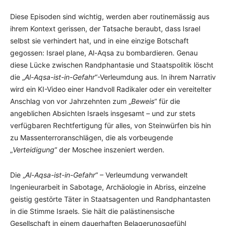
Diese Episoden sind wichtig, werden aber routinemässig aus
ihrem Kontext gerissen, der Tatsache beraubt, dass Israel
selbst sie verhindert hat, und in eine einzige Botschaft
gegossen: Israel plane, Al-Aqsa zu bombardieren. Genau
diese Lücke zwischen Randphantasie und Staatspolitik löscht
die „
Al-Aqsa-ist-in-Gefahr
“-Verleumdung aus. In ihrem Narrativ
wird ein KI-Video einer Handvoll Radikaler oder ein vereitelter
Anschlag von vor Jahrzehnten zum „
Beweis
“ für die
angeblichen Absichten Israels insgesamt – und zur stets
verfügbaren Rechtfertigung für alles, von Steinwürfen bis hin
zu Massenterroranschlägen, die als vorbeugende
„
Verteidigung
“ der Moschee inszeniert werden.
Die „
Al-Aqsa-ist-in-Gefahr
“ – Verleumdung verwandelt
Ingenieurarbeit in Sabotage, Archäologie in Abriss, einzelne
geistig gestörte Täter in Staatsagenten und Randphantasten
in die Stimme Israels. Sie hält die palästinensische
Gesellschaft in einem dauerhaften Belagerungsgefühl