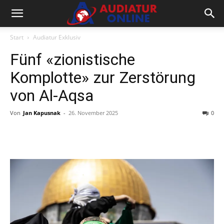
Start
Audiatur Exklusiv
Fünf «zionistische
Komplotte» zur Zerstörung
von Al-Aqsa
Von
Jan Kapusnak
-
26. November 2025
0
Facebook
X
Telegram
WhatsA