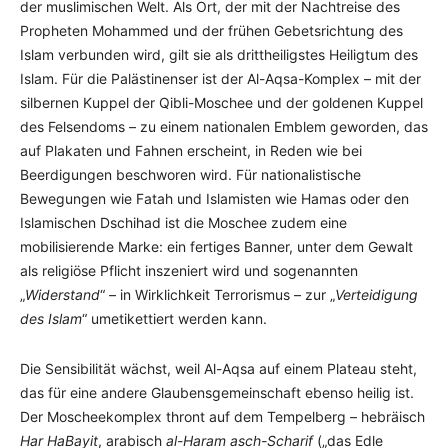
der muslimischen Welt. Als Ort, der mit der Nachtreise des
Propheten Mohammed und der frühen Gebetsrichtung des
Islam verbunden wird, gilt sie als drittheiligstes Heiligtum des
Islam. Für die Palästinenser ist der Al-Aqsa-Komplex – mit der
silbernen Kuppel der Qibli-Moschee und der goldenen Kuppel
des Felsendoms – zu einem nationalen Emblem geworden, das
auf Plakaten und Fahnen erscheint, in Reden wie bei
Beerdigungen beschworen wird. Für nationalistische
Bewegungen wie Fatah und Islamisten wie Hamas oder den
Islamischen Dschihad ist die Moschee zudem eine
mobilisierende Marke: ein fertiges Banner, unter dem Gewalt
als religiöse Pflicht inszeniert wird und sogenannten
„
Widerstand
“ – in Wirklichkeit Terrorismus – zur „
Verteidigung
des Islam
“ umetikettiert werden kann.
Die Sensibilität wächst, weil Al-Aqsa auf einem Plateau steht,
das für eine andere Glaubensgemeinschaft ebenso heilig ist.
Der Moscheekomplex thront auf dem Tempelberg – hebräisch
Har HaBayit
, arabisch
al-Haram asch-Scharif
(„das Edle