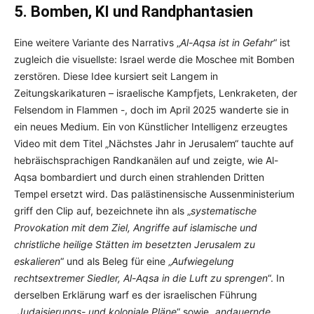
5. Bomben, KI und Randphantasien
Eine weitere Variante des Narrativs „
Al-Aqsa ist in Gefahr
“ ist
zugleich die visuellste: Israel werde die Moschee mit Bomben
zerstören. Diese Idee kursiert seit Langem in
Zeitungskarikaturen – israelische Kampfjets, Lenkraketen, der
Felsendom in Flammen -, doch im April 2025 wanderte sie in
ein neues Medium. Ein von Künstlicher Intelligenz erzeugtes
Video mit dem Titel „Nächstes Jahr in Jerusalem“ tauchte auf
hebräischsprachigen Randkanälen auf und zeigte, wie Al-
Aqsa bombardiert und durch einen strahlenden Dritten
Tempel ersetzt wird. Das palästinensische Aussenministerium
griff den Clip auf, bezeichnete ihn als „
systematische
Provokation mit dem Ziel, Angriffe auf islamische und
christliche heilige Stätten im besetzten Jerusalem zu
eskalieren
“ und als Beleg für eine „
Aufwiegelung
rechtsextremer Siedler, Al-Aqsa in die Luft zu sprengen
“. In
derselben Erklärung warf es der israelischen Führung
„
Judaisierungs- und koloniale Pläne
“ sowie „
andauernde