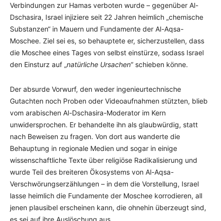
Verbindungen zur Hamas verboten wurde – gegenüber Al-
Dschasira, Israel injiziere seit 22 Jahren heimlich „chemische
Substanzen“ in Mauern und Fundamente der Al-Aqsa-
Moschee. Ziel sei es, so behauptete er, sicherzustellen, dass
die Moschee eines Tages von selbst einstürze, sodass Israel
den Einsturz auf „
natürliche Ursachen
“ schieben könne.
Der absurde Vorwurf, den weder ingenieurtechnische
Gutachten noch Proben oder Videoaufnahmen stützten, blieb
vom arabischen Al-Dschasira-Moderator im Kern
unwidersprochen. Er behandelte ihn als glaubwürdig, statt
nach Beweisen zu fragen. Von dort aus wanderte die
Behauptung in regionale Medien und sogar in einige
wissenschaftliche Texte über religiöse Radikalisierung und
wurde Teil des breiteren Ökosystems von Al-Aqsa-
Verschwörungserzählungen – in dem die Vorstellung, Israel
lasse heimlich die Fundamente der Moschee korrodieren, all
jenen plausibel erscheinen kann, die ohnehin überzeugt sind,
es sei auf ihre Auslöschung aus.