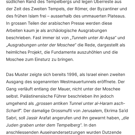
südlichen Rand des Tempelbergs und legen Überreste aus
der Zeit des Zweiten Tempels, der Römer, der Byzantiner und
des frühen Islam frei – ausserhalb des ummauerten Plateaus.
In grossen Teilen der arabischen Presse werden diese
Arbeiten kaum je als archäologische Ausgrabungen
beschrieben. Fast immer ist von „
Tunneln unter Al-Aqsa
“ und
„
Ausgrabungen unter der Moschee
“ die Rede, dargestellt als
heimliches Projekt, die Fundamente auszuhöhlen und die
Moschee zum Einsturz zu bringen.
Das Muster zeigte sich bereits 1996, als Israel einen zweiten
Ausgang des sogenannten Westmauertunnels eröffnete. Der
Gang verläuft entlang der Mauer, nicht unter der Moschee
selbst. Palästinensische Führer beschrieben ihn jedoch
umgehend als „
grossen antiken Tunnel unter al-Haram asch-
Scharif
“. Der damalige Grossmufti von Jerusalem, Ekrima Saʿid
Sabri, soll Jassir Arafat angerufen und ihn gewarnt haben, „
die
Juden graben unter dem Tempelberg
“. In den
anschliessenden Auseinandersetzungen wurden Dutzende