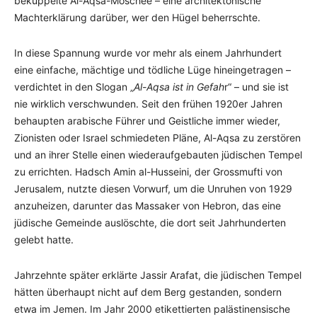
bekuppelte Al-Aqsa-Moschee – eine architektonische
Machterklärung darüber, wer den Hügel beherrschte.
In diese Spannung wurde vor mehr als einem Jahrhundert
eine einfache, mächtige und tödliche Lüge hineingetragen –
verdichtet in den Slogan „
Al-Aqsa ist in Gefah
r“ – und sie ist
nie wirklich verschwunden. Seit den frühen 1920er Jahren
behaupten arabische Führer und Geistliche immer wieder,
Zionisten oder Israel schmiedeten Pläne, Al-Aqsa zu zerstören
und an ihrer Stelle einen wiederaufgebauten jüdischen Tempel
zu errichten. Hadsch Amin al-Husseini, der Grossmufti von
Jerusalem, nutzte diesen Vorwurf, um die Unruhen von 1929
anzuheizen, darunter das Massaker von Hebron, das eine
jüdische Gemeinde auslöschte, die dort seit Jahrhunderten
gelebt hatte.
Jahrzehnte später erklärte Jassir Arafat, die jüdischen Tempel
hätten überhaupt nicht auf dem Berg gestanden, sondern
etwa im Jemen. Im Jahr 2000 etikettierten palästinensische