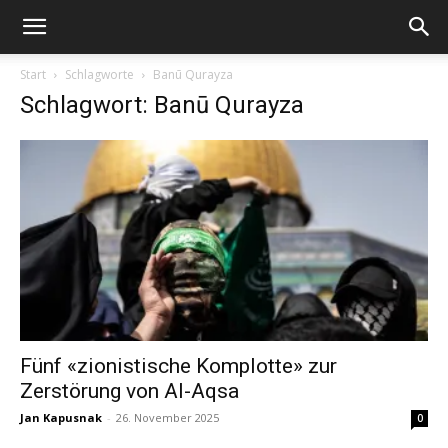
Start
Schlagworte
Banū Qurayza
Schlagwort: Banū Qurayza
Fünf «zionistische Komplotte» zur
Zerstörung von Al-Aqsa
Jan Kapusnak
-
26. November 2025
0