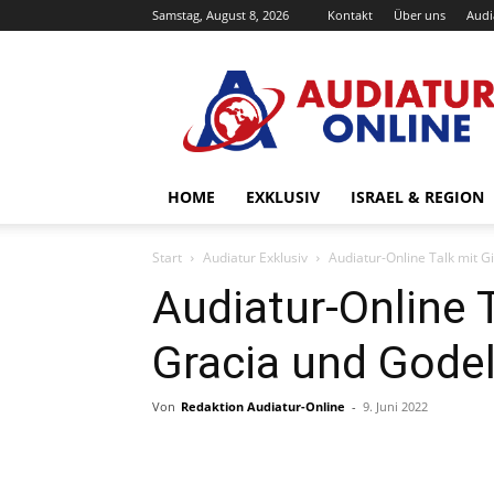
Samstag, August 8, 2026
Kontakt
Über uns
Audi
Audiatur-
Online
HOME
EXKLUSIV
ISRAEL & REGION
Start
Audiatur Exklusiv
Audiatur-Online Talk mit 
Audiatur-Online 
Gracia und Gode
Von
Redaktion Audiatur-Online
-
9. Juni 2022
Facebook
X
Telegram