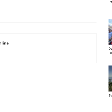
Pa
WhatsApp
Email
Drucken
Li
nline
De
Is
S