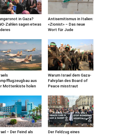
ngersnot in Gaza?
Antisemitismus in Italien:
O-Zahlen sagen etwas
«Zionist» – Das neue
deres
Wort für Jude
raels
Warum Israel dem Gaza-
mpfflugzeugbau aus
Fahrplan des Board of
r Mottenkiste holen
Peace misstraut
rael – Der Feind als
Der Feldzug eines