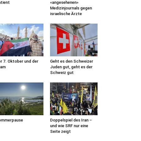
tient
«angesehenen»
Medizinjournals gegen
israelische Ärzte
nkedin
r 7. Oktober und der
Geht es den Schweizer
lam
Juden gut, geht es der
Schweiz gut
ommerpause
Doppelspiel des Iran –
und wie SRF nur eine
Seite zeigt