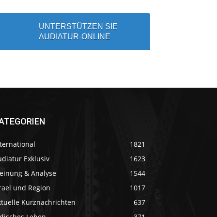
UNTERSTÜTZEN SIE
AUDIATUR-ONLINE
ATEGORIEN
ternational
1821
diatur Exklusiv
1623
einung & Analyse
1544
rael und Region
1017
ktuelle Kurznachrichten
637
üdisches Leben
371