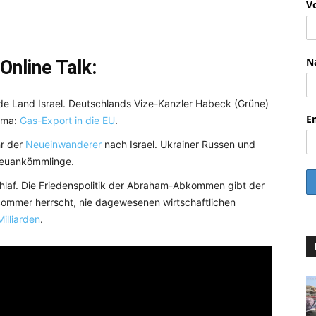
V
N
Online Talk:
de Land Israel. Deutschlands Vize-Kanzler Habeck (Grüne)
E
hema:
Gas-Export in die EU
.
hr der
Neueinwanderer
nach Israel. Ukrainer Russen und
 Neuankömmlinge.
hlaf. Die Friedenspolitik der Abraham-Abkommen gibt der
 Sommer herrscht, nie dagewesenen wirtschaftlichen
illiarden
.