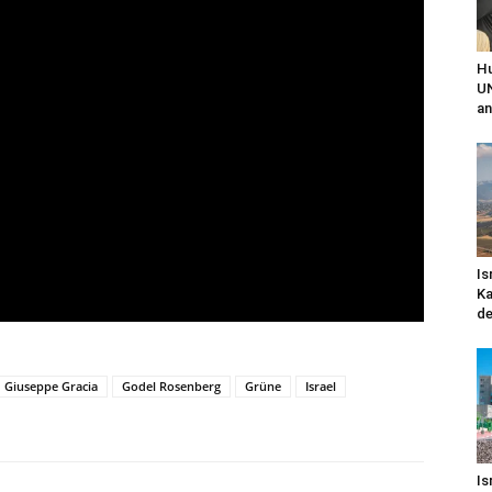
Hu
UN
an
Is
Ka
de
Giuseppe Gracia
Godel Rosenberg
Grüne
Israel
Is