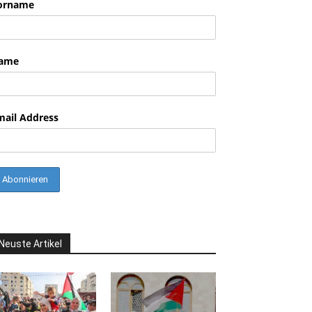
orname
ame
mail Address
Neuste Artikel