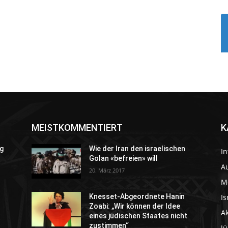
MEISTKOMMENTIERT
K
g
Wie der Iran den israelischen
In
Golan «befreien» will
Au
20. März 2017
M
Is
Knesset-Abgeordnete Hanin
Zoabi: „Wir können der Idee
A
eines jüdischen Staates nicht
zustimmen“
J