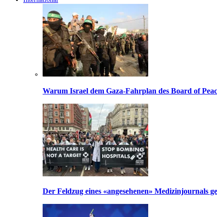
Warum Israel dem Gaza-Fahrplan des Board of Peac
Der Feldzug eines «angesehenen» Medizinjournals geg