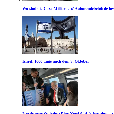
Wo sind die Gaza-Milliarden? Autonomiebehörde bes
Israel: 1000 Tage nach dem 7. Oktober
Israels neue Ostbahn: Eine Nord-Süd-Achse abseits v