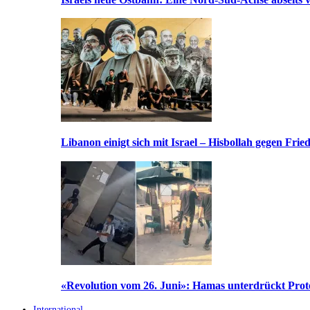
Libanon einigt sich mit Israel – Hisbollah gegen Frie
«Revolution vom 26. Juni»: Hamas unterdrückt Prote
International