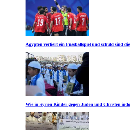
Ägypten verliert ein Fussballspiel und schuld sind di
Wie in Syrien Kinder gegen Juden und Christen indo