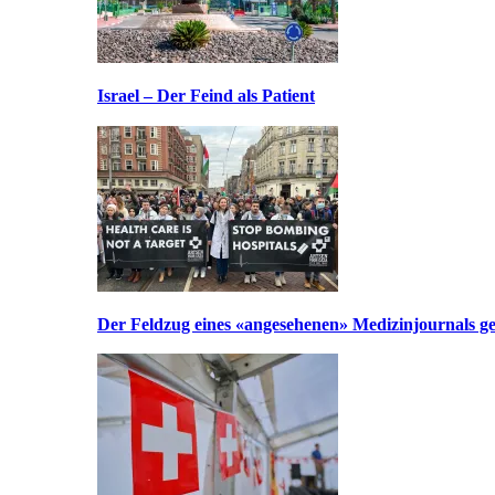
Israel – Der Feind als Patient
Der Feldzug eines «angesehenen» Medizinjournals geg