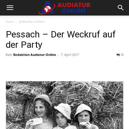
Start
Jüdisches Leben
Pessach – Der Weckruf auf
der Party
Von
Redaktion Audiatur-Online
-
7. April 2017
0
Facebook
X
Telegram
WhatsA