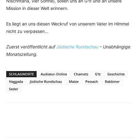
Nischntana, vier Söhne), sollen uns an G’tt und an unsere
Mission in dieser Welt erinnern.
Es liegt an uns diesen Weckruf von unserem Vater im Himmel
nicht zu verpassen…
Zuerst veröffentlicht auf
Jüdische Rundschau
– Unabhängige
Monatszeitung.
SCHLAGWORTE
Audiatur-Online
Chametz
G’tt
Geschichte
Haggada
Jüdische Rundschau
Matze
Pessach
Rabbiner
Seder
Facebook
X
Telegram
WhatsA