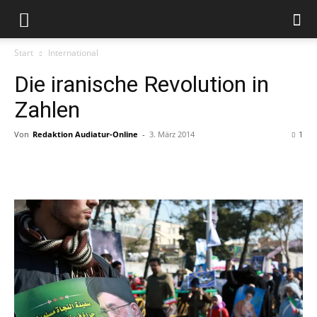
Start
International
Die iranische Revolution in
Zahlen
Von
Redaktion Audiatur-Online
-
3. März 2014
1
Facebook
X
Telegram
WhatsApp