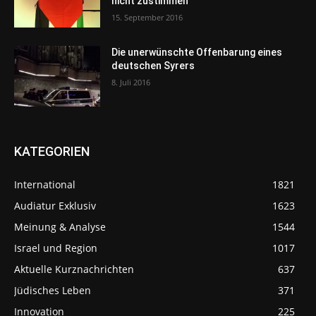
nicht zustimmen“
15. September 2016
Die unerwünschte Offenbarung eines
deutschen Syrers
8. Juli 2016
KATEGORIEN
International
1821
Audiatur Exklusiv
1623
Meinung & Analyse
1544
Israel und Region
1017
Aktuelle Kurznachrichten
637
Jüdisches Leben
371
Innovation
225