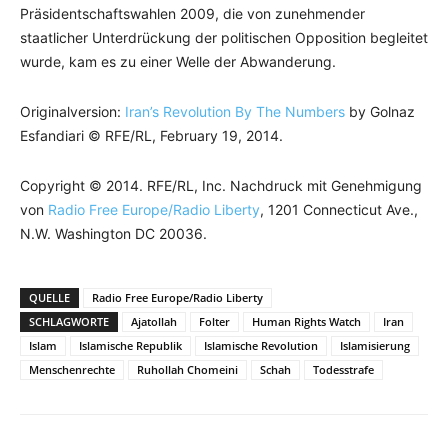
Präsidentschaftswahlen 2009, die von zunehmender
staatlicher Unterdrückung der politischen Opposition begleitet
wurde, kam es zu einer Welle der Abwanderung.
Originalversion:
Iran’s Revolution By The Numbers
by Golnaz
Esfandiari © RFE/RL, February 19, 2014.
Copyright © 2014. RFE/RL, Inc. Nachdruck mit Genehmigung
von
Radio Free Europe/Radio Liberty
, 1201 Connecticut Ave.,
N.W. Washington DC 20036.
QUELLE
Radio Free Europe/Radio Liberty
SCHLAGWORTE
Ajatollah
Folter
Human Rights Watch
Iran
Islam
Islamische Republik
Islamische Revolution
Islamisierung
Menschenrechte
Ruhollah Chomeini
Schah
Todesstrafe