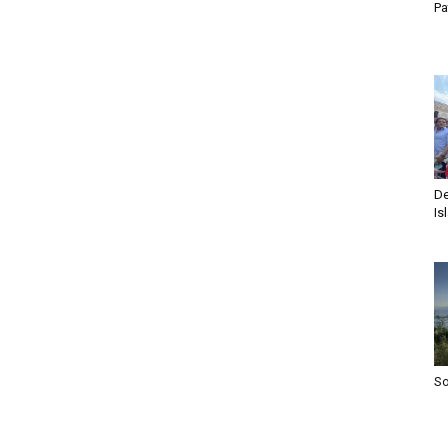
Pa
De
Is
S