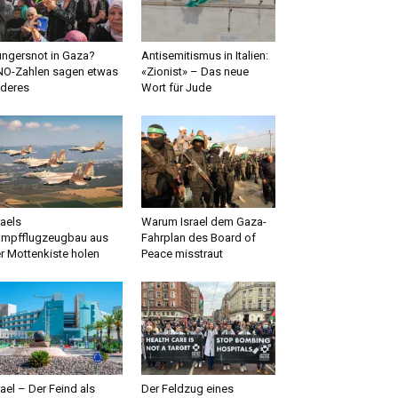
ngersnot in Gaza?
Antisemitismus in Italien:
O-Zahlen sagen etwas
«Zionist» – Das neue
deres
Wort für Jude
raels
Warum Israel dem Gaza-
mpfflugzeugbau aus
Fahrplan des Board of
r Mottenkiste holen
Peace misstraut
rael – Der Feind als
Der Feldzug eines