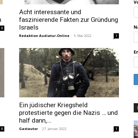
V
Acht interessante und
n
faszinierende Fakten zur Gründung
Israels
N
0
Redaktion Audiatur-Online
-
5. Mai 2022
1
E
Ein jüdischer Kriegsheld
protestierte gegen die Nazis … und
half dann,...
Gastautor
-
27. Januar 2022
0
1