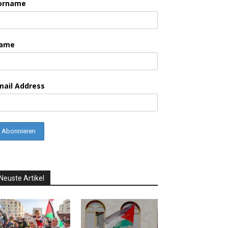
orname
ame
mail Address
Neuste Artikel