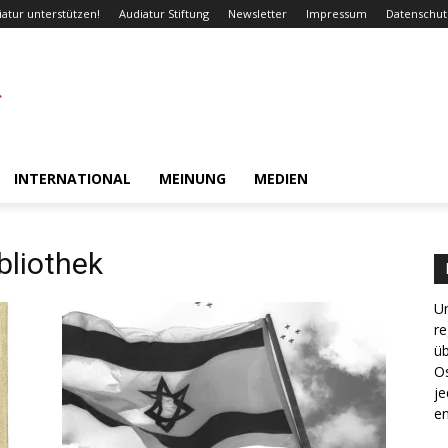
iatur unterstützen!
Audiatur Stiftung
Newsletter
Impressum
Datenschut
INTERNATIONAL
MEINUNG
MEDIEN
bliothek
Un
re
ü
Os
je
en