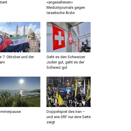
tient
«angesehenen»
Medizinjournals gegen
israelische Ärzte
r 7. Oktober und der
Geht es den Schweizer
lam
Juden gut, geht es der
Schweiz gut
ommerpause
Doppelspiel des Iran –
und wie SRF nur eine Seite
zeigt