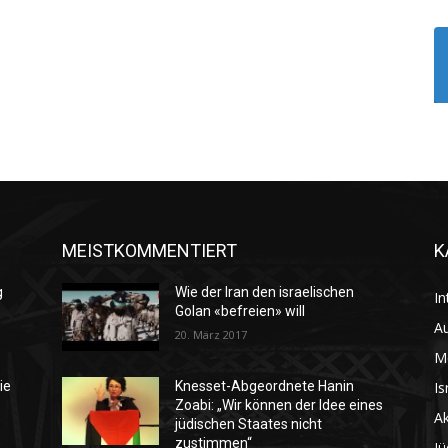
MEISTKOMMENTIERT
K
g
Wie der Iran den israelischen
In
Golan «befreien» will
Au
20. März 2017
M
Is
ie
Knesset-Abgeordnete Hanin
Zoabi: „Wir können der Idee eines
Ak
jüdischen Staates nicht
zustimmen“
Jü