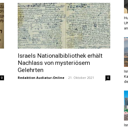
Hu
UN
an
Israels Nationalbibliothek erhält
Nachlass von mysteriösem
Gelehrten
Is
Ka
Redaktion Audiatur-Online
-
21. Oktober 2021
0
0
de
Is