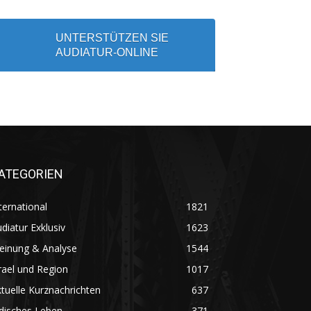
UNTERSTÜTZEN SIE
AUDIATUR-ONLINE
ATEGORIEN
ternational
1821
diatur Exklusiv
1623
einung & Analyse
1544
rael und Region
1017
tuelle Kurznachrichten
637
disches Leben
371