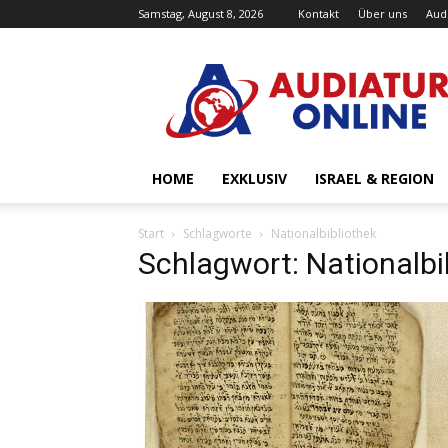
Samstag, August 8, 2026
Kontakt
Über uns
Aud
Audiatur-
Online
HOME
EXKLUSIV
ISRAEL & REGION
Start
Schlagworte
Nationalbibliothek
Schlagwort: Nationalbi