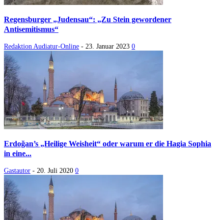
Regensburger „Judensau“: „Zu Stein gewordener
Antisemitismus“
Redaktion Audiatur-Online
-
23. Januar 2023
0
Erdoğan’s „Heilige Weisheit“ oder warum er die Hagia Sophia
in eine...
Gastautor
-
20. Juli 2020
0