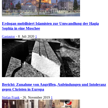
Erdogan mobilisiert Islamisten zur Umwandlung der Hagia
Sophia in eine Moschee
Gastautor
-
8. Juli 2020
1
Bericht: Zunahme von Angriffen, Anfeindungen und Intoleranz
gegen Christen in Europa
Stefan Frank
-
26. November 2019
1