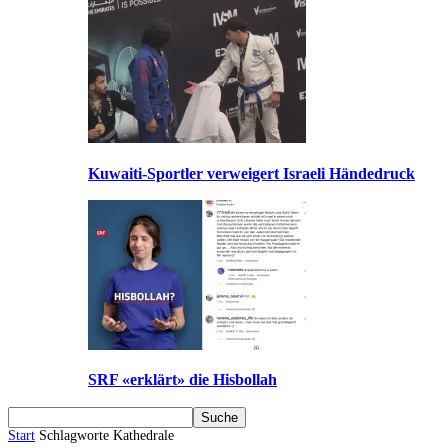
Kuwaiti-Sportler verweigert Israeli Händedruck
SRF «erklärt» die Hisbollah
Start
Schlagworte
Kathedrale