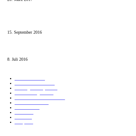
Knesset-Abgeordnete Hanin Zoabi: „Wir können der Idee eines jüdischen
Staates nicht zustimmen“
15. September 2016
Die unerwünschte Offenbarung eines deutschen Syrers
8. Juli 2016
KATEGORIEN
International
1821
Audiatur Exklusiv
1623
Meinung & Analyse
1544
Israel und Region
1016
Aktuelle Kurznachrichten
637
Jüdisches Leben
371
Innovation
224
Medien
112
Italiano
96
Français
91