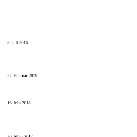
MEISTGELESEN
Die unerwünschte Offenbarung eines deutschen Syrers
8. Juli 2016
Pressefreiheit Fehlanzeige – Wie deutsche Politiker unliebsame Journaliste
mundtot machen wollen
27. Februar 2019
Ägypter stoppten die Gaza-Grenzunruhen
16. Mai 2018
MEISTKOMMENTIERT
Wie der Iran den israelischen Golan «befreien» will
20. März 2017