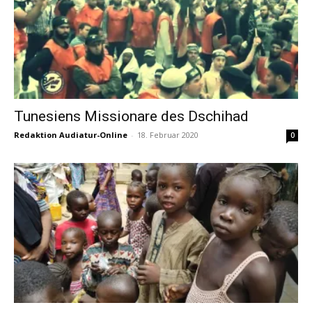
Tunesiens Missionare des Dschihad
Redaktion Audiatur-Online
-
18. Februar 2020
0