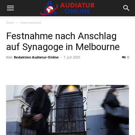
Start
International
Festnahme nach Anschlag
auf Synagoge in Melbourne
Von
Redaktion Audiatur-Online
-
7. Juli 2025
0
Facebook
X
Telegram
WhatsA