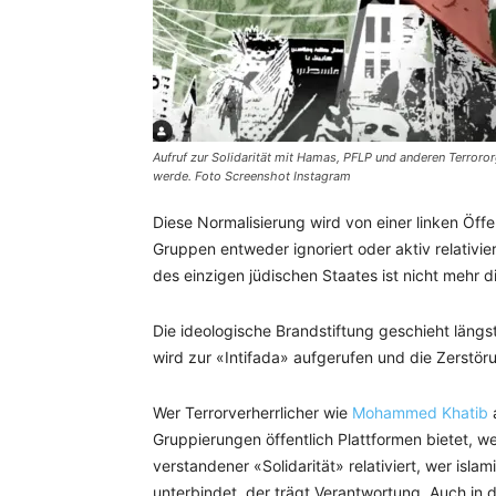
Aufruf zur Solidarität mit Hamas, PFLP und anderen Terroro
werde. Foto Screenshot Instagram
Diese Normalisierung wird von einer linken Öffe
Gruppen entweder ignoriert oder aktiv relativie
des einzigen jüdischen Staates ist nicht mehr 
Die ideologische Brandstiftung geschieht längst
wird zur «Intifada» aufgerufen und die Zerstöru
Wer Terrorverherrlicher wie
Mohammed Khatib
a
Gruppierungen öffentlich Plattformen bietet, we
verstandener «Solidarität» relativiert, wer isl
unterbindet, der trägt Verantwortung. Auch in d