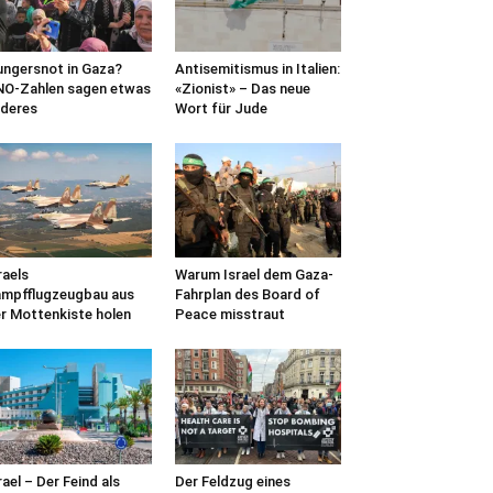
ngersnot in Gaza?
Antisemitismus in Italien:
O-Zahlen sagen etwas
«Zionist» – Das neue
deres
Wort für Jude
raels
Warum Israel dem Gaza-
mpfflugzeugbau aus
Fahrplan des Board of
r Mottenkiste holen
Peace misstraut
rael – Der Feind als
Der Feldzug eines