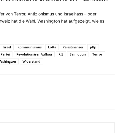
r von Terror, Antizionismus und Israelhass – oder
hweiz hat die Wahl. Washington hat aufgezeigt, wie es
Israel
Kommunismus
Lotta
Palästinenser
pflp
Partei
Revolutionärer Aufbau
RJZ
Samidoun
Terror
ashington
Widerstand
WhatsApp
Email
Drucken
Linkedin