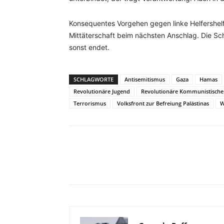
Konsequentes Vorgehen gegen linke Helfershelfe
Mittäterschaft beim nächsten Anschlag. Die Sc
sonst endet.
SCHLAGWORTE
Antisemitismus
Gaza
Hamas
Revolutionäre Jugend
Revolutionäre Kommunistische 
Terrorismus
Volksfront zur Befreiung Palästinas
W
Facebook
X
Telegram