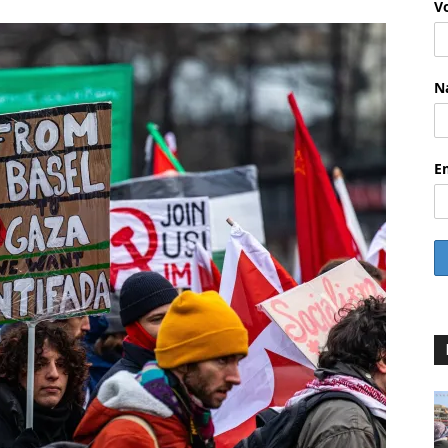
V
N
E