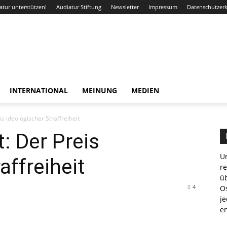
atur unterstützen!
Audiatur Stiftung
Newsletter
Impressum
Datenschutzer
INTERNATIONAL
MEINUNG
MEDIEN
s ideologischer Straffreiheit
: Der Preis
Un
affreiheit
r
ü
4
Os
je
e
WhatsApp
Email
Drucken
Linkedin