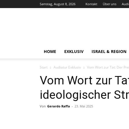
Samstag, August 8, 2026
Kontakt
Über uns
Audi
Audiatur-
Online
HOME
EXKLUSIV
ISRAEL & REGION
Start
Audiatur Exklusiv
Vom Wort zur Tat: Der Prei
Vom Wort zur Tat
ideologischer Str
Von
Gerardo Raffa
-
23. Mai 2025
Facebook
X
Telegram