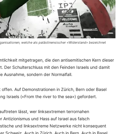
rganisationen, welche als palästinensischer «Widerstand» bezeichnet
ntlichkeit mitgetragen, die den antisemitischen Kern dieser
rt. Der Schulterschluss mit den Feinden Israels und damit
die Ausnahme, sondern der Normalfall.
 offen. Auf Demonstrationen in Zürich, Bern oder Basel
ng Israels («From the river to the sea») gefordert.
uftreten lässt, wer linksextremen terrornahen
r Antizionismus und Hass auf Israel aus falsch
amistische und linksextreme Netzwerke nicht konsequent
er Schweiz. Auch in Zürich. Auch in Bern. Auch in Basel.