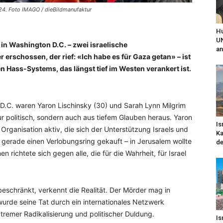
24. Foto IMAGO / dieBildmanufaktur
Hu
UN
in Washington D.C. – zwei israelische
an
erschossen, der rief: «Ich habe es für Gaza getan» – ist
n Hass-Systems, das längst tief im Westen verankert ist.
D.C. waren Yaron Lischinsky (30) und Sarah Lynn Milgrim
nur politisch, sondern auch aus tiefem Glauben heraus. Yaron
Is
 Organisation aktiv, die sich der Unterstützung Israels und
Ka
e gerade einen Verlobungsring gekauft – in Jerusalem wollte
de
richtete sich gegen alle, die für die Wahrheit, für Israel
eschränkt, verkennt die Realität. Der Mörder mag in
rde seine Tat durch ein internationales Netzwerk
extremer Radikalisierung und politischer Duldung.
Is