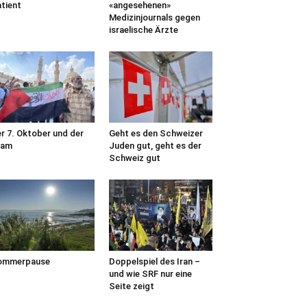
tient
«angesehenen»
Medizinjournals gegen
israelische Ärzte
r 7. Oktober und der
Geht es den Schweizer
lam
Juden gut, geht es der
Schweiz gut
ommerpause
Doppelspiel des Iran –
und wie SRF nur eine
Seite zeigt