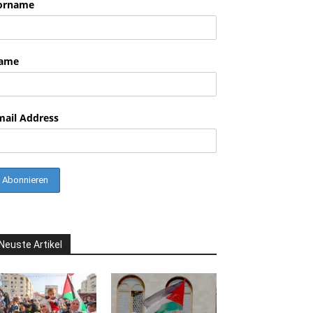
orname
ame
mail Address
Neuste Artikel