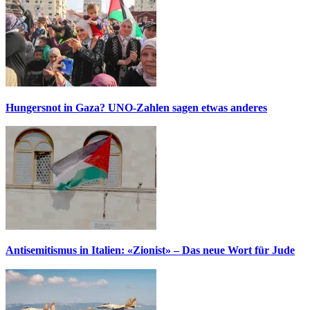
Hungersnot in Gaza? UNO-Zahlen sagen etwas anderes
Antisemitismus in Italien: «Zionist» – Das neue Wort für Jude