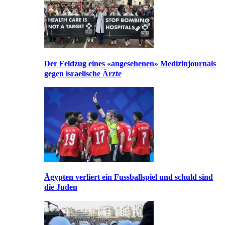
Der Feldzug eines «angesehenen» Medizinjournals
gegen israelische Ärzte
Ägypten verliert ein Fussballspiel und schuld sind
die Juden