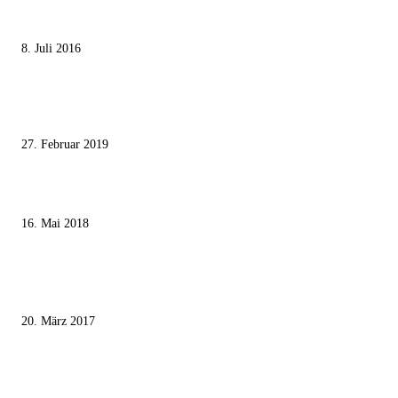
Die unerwünschte Offenbarung eines deutschen Syrers
8. Juli 2016
Pressefreiheit Fehlanzeige – Wie deutsche Politiker unliebsame Journaliste
mundtot machen wollen
27. Februar 2019
Ägypter stoppten die Gaza-Grenzunruhen
16. Mai 2018
MEISTKOMMENTIERT
Wie der Iran den israelischen Golan «befreien» will
20. März 2017
Knesset-Abgeordnete Hanin Zoabi: „Wir können der Idee eines jüdischen
Staates nicht zustimmen“