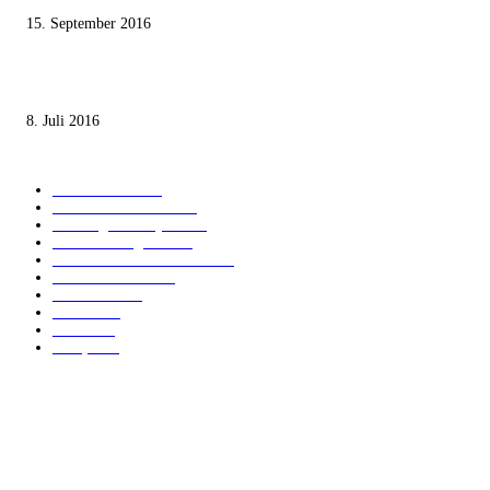
15. September 2016
Die unerwünschte Offenbarung eines deutschen Syrers
8. Juli 2016
KATEGORIEN
International
1821
Audiatur Exklusiv
1623
Meinung & Analyse
1544
Israel und Region
1017
Aktuelle Kurznachrichten
637
Jüdisches Leben
371
Innovation
225
Medien
112
Italiano
96
Français
91