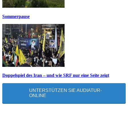
Sommerpause
Doppelspiel des Iran – und wie SRF nur eine Seite zeigt
UNTERSTÜTZEN SIE AUDIATUR-
ONLINE
MEISTGELESEN