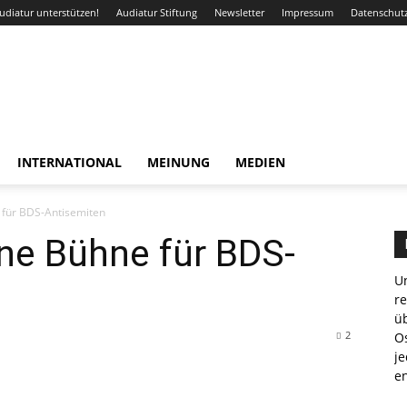
udiatur unterstützen!
Audiatur Stiftung
Newsletter
Impressum
Datenschut
INTERNATIONAL
MEINUNG
MEDIEN
 für BDS-Antisemiten
ine Bühne für BDS-
Un
r
ü
2
Os
je
e
WhatsApp
Email
Drucken
Linkedin