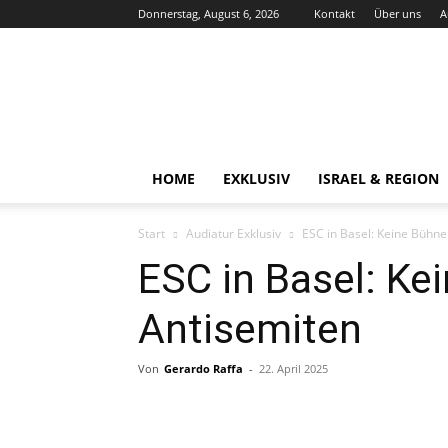
Donnerstag, August 6, 2026
Kontakt
Über uns
A
Audiatur-
Online
HOME
EXKLUSIV
ISRAEL & REGION
Start
Audiatur Exklusiv
ESC in Basel: Keine Bühne
ESC in Basel: Ke
Antisemiten
Von
Gerardo Raffa
-
22. April 2025
Facebook
X
Telegram