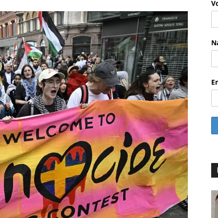
V
N
E