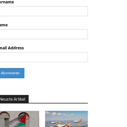
orname
ame
mail Address
Neuste Artikel