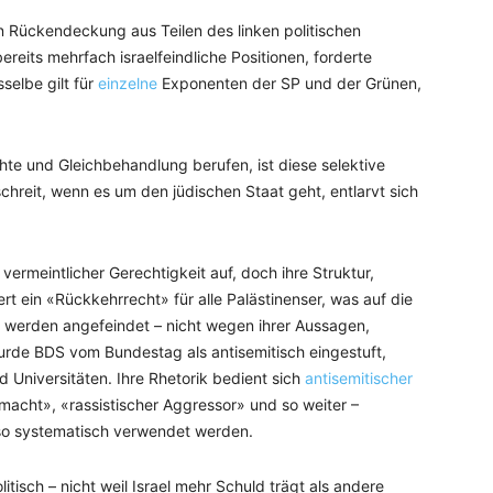
n Rückendeckung aus Teilen des linken politischen
ereits mehrfach israelfeindliche Positionen, forderte
sselbe gilt für
einzelne
Exponenten der SP und der Grünen,
te und Gleichbehandlung berufen, ist diese selektive
hreit, wenn es um den jüdischen Staat geht, entlarvt sich
rmeintlicher Gerechtigkeit auf, doch ihre Struktur,
ert ein «Rückkehrrecht» für alle Palästinenser, was auf die
er werden angefeindet – nicht wegen ihrer Aussagen,
rde BDS vom Bundestag als antisemitisch eingestuft,
 Universitäten. Ihre Rhetorik bedient sich
antisemitischer
almacht», «rassistischer Aggressor» und so weiter –
 so systematisch verwendet werden.
politisch – nicht weil Israel mehr Schuld trägt als andere