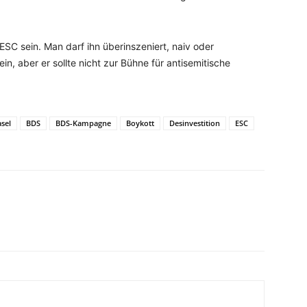
SC sein. Man darf ihn überinszeniert, naiv oder
in, aber er sollte nicht zur Bühne für antisemitische
sel
BDS
BDS-Kampagne
Boykott
Desinvestition
ESC
WhatsApp
Email
Drucken
Linkedin