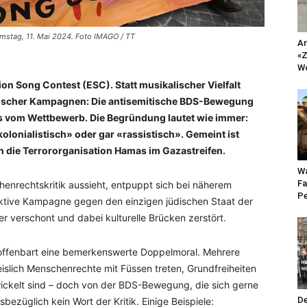
mstag, 11. Mai 2024. Foto IMAGO / TT
An
«Z
Wo
on Song Contest (ESC). Statt musikalischer Vielfalt
litischer Kampagnen: Die antisemitische BDS-Bewegung
es vom Wettbewerb. Die Begründung lautet wie immer:
kolonialistisch» oder gar «rassistisch». Gemeint ist
en die Terrororganisation Hamas im Gazastreifen.
Wa
Fa
henrechtskritik aussieht, entpuppt sich bei näherem
Pe
elektive Kampagne gegen den einzigen jüdischen Staat der
er verschont und dabei kulturelle Brücken zerstört.
5 offenbart eine bemerkenswerte Doppelmoral. Mehrere
slich Menschenrechte mit Füssen treten, Grundfreiheiten
wickelt sind – doch von der BDS-Bewegung, die sich gerne
De
bezüglich kein Wort der Kritik. Einige Beispiele: