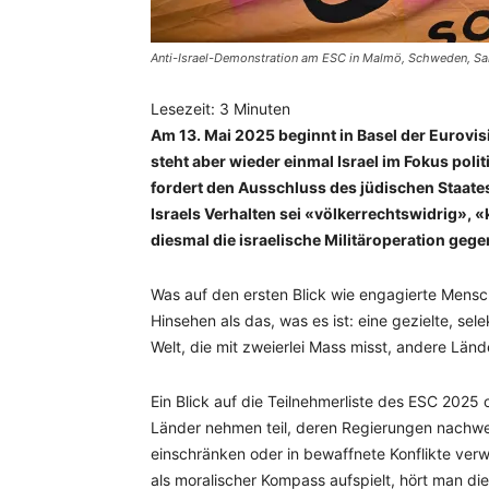
Anti-Israel-Demonstration am ESC in Malmö, Schweden, Sa
Lesezeit:
3
Minuten
Am 13. Mai 2025 beginnt in Basel der Eurovisi
steht aber wieder einmal Israel im Fokus po
fordert den Ausschluss des jüdischen Staat
Israels Verhalten sei «völkerrechtswidrig», «
diesmal die israelische Militäroperation geg
Was auf den ersten Blick wie engagierte Mensc
Hinsehen als das, was es ist: eine gezielte, s
Welt, die mit zweierlei Mass misst, andere Länd
Ein Blick auf die Teilnehmerliste des ESC 202
Länder nehmen teil, deren Regierungen nachwei
einschränken oder in bewaffnete Konflikte ver
als moralischer Kompass aufspielt, hört man dies