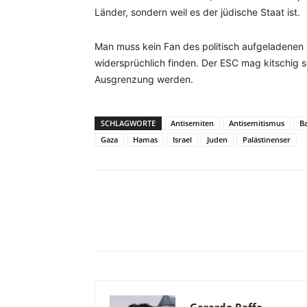
Länder, sondern weil es der jüdische Staat ist.
Man muss kein Fan des politisch aufgeladenen E
widersprüchlich finden. Der ESC mag kitschig se
Ausgrenzung werden.
SCHLAGWORTE
Antisemiten
Antisemitismus
Ba
Gaza
Hamas
Israel
Juden
Palästinenser
Facebook
X
Telegram