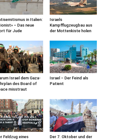
tisemitismus in Italien:
Israels
ionist» – Das neue
Kampfflugzeugbau aus
rt für Jude
der Mottenkiste holen
rum Israel dem Gaza-
Israel – Der Feind als
hrplan des Board of
Patient
ace misstraut
r Feldzug eines
Der 7. Oktober und der