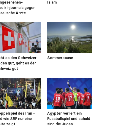
ngesehenen»
Islam
dizinjournals gegen
raelische Ärzte
ht es den Schweizer
Sommerpause
den gut, geht es der
hweiz gut
ppelspiel des Iran –
Ägypten verliert ein
d wie SRF nur eine
Fussballspiel und schuld
ite zeigt
sind die Juden