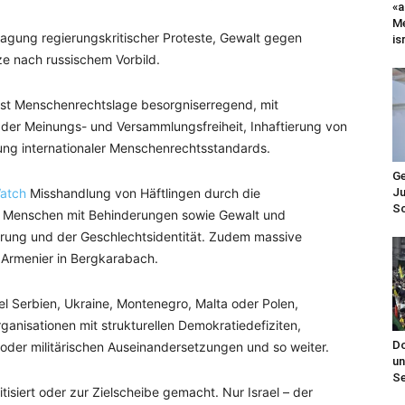
«a
Me
agung regierungskritischer Proteste, Gewalt gegen
is
ze nach russischem Vorbild.
st Menschenrechtslage besorgniserregend, mit
der Meinungs- und Versammlungsfreiheit, Inhaftierung von
tung internationaler Menschenrechtsstandards.
Ge
Ju
atch
Misshandlung von Häftlingen durch die
Sc
n Menschen mit Behinderungen sowie Gewalt und
ierung und der Geschlechtsidentität. Zudem massive
Armenier in Bergkarabach.
l Serbien, Ukraine, Montenegro, Malta oder Polen,
nisationen mit strukturellen Demokratiedefiziten,
Do
 oder militärischen Auseinandersetzungen und so weiter.
un
Se
tisiert oder zur Zielscheibe gemacht. Nur Israel – der