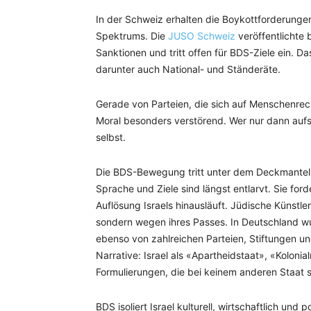
In der Schweiz erhalten die Boykottforderunge
Spektrums. Die
JUSO Schweiz
veröffentlichte b
Sanktionen und tritt offen für BDS-Ziele ein. Da
darunter auch National- und Ständeräte.
Gerade von Parteien, die sich auf Menschenrech
Moral besonders verstörend. Wer nur dann aufsc
selbst.
Die BDS-Bewegung tritt unter dem Deckmantel ve
Sprache und Ziele sind längst entlarvt. Sie ford
Auflösung Israels hinausläuft. Jüdische Künstl
sondern wegen ihres Passes. In Deutschland wu
ebenso von zahlreichen Parteien, Stiftungen und
Narrative: Israel als «Apartheidstaat», «Koloni
Formulierungen, die bei keinem anderen Staat
BDS isoliert Israel kulturell, wirtschaftlich und 