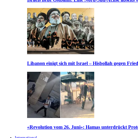
Libanon einigt sich mit Israel – Hisbollah gegen Frie
«Revolution vom 26. Juni»: Hamas unterdrückt Prote
International