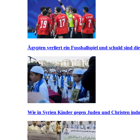
Ägypten verliert ein Fussballspiel und schuld sind di
Wie in Syrien Kinder gegen Juden und Christen indo