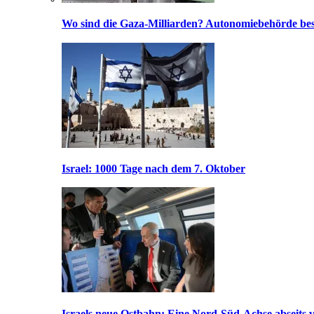
Wo sind die Gaza-Milliarden? Autonomiebehörde bes
Israel: 1000 Tage nach dem 7. Oktober
Israels neue Ostbahn: Eine Nord-Süd-Achse abseits v