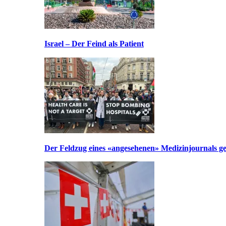
Israel – Der Feind als Patient
Der Feldzug eines «angesehenen» Medizinjournals geg