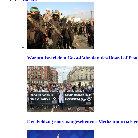
Warum Israel dem Gaza-Fahrplan des Board of Peac
Der Feldzug eines «angesehenen» Medizinjournals geg