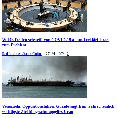
WHO-Treffen schweift von COVID-19 ab und erklärt Israel
zum Problem
Redaktion Audiatur-Online
-
27. Mai 2021
2
Venezuela: Oppositionsführer Guaido sagt Iran wahrscheinlich
wichtigste Ziel für geschmuggeltes Uran