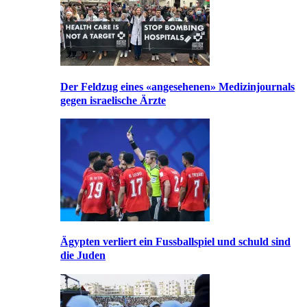
Der Feldzug eines «angesehenen» Medizinjournals
gegen israelische Ärzte
Ägypten verliert ein Fussballspiel und schuld sind
die Juden