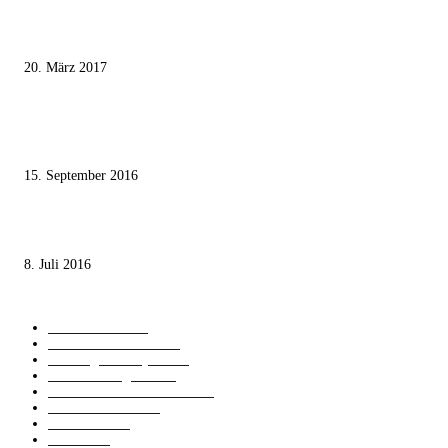
Wie der Iran den israelischen Golan «befreien» will
20. März 2017
Knesset-Abgeordnete Hanin Zoabi: „Wir können der Idee eines jüdischen
Staates nicht zustimmen“
15. September 2016
Die unerwünschte Offenbarung eines deutschen Syrers
8. Juli 2016
KATEGORIEN
International
1821
Audiatur Exklusiv
1623
Meinung & Analyse
1544
Israel und Region
1017
Aktuelle Kurznachrichten
637
Jüdisches Leben
371
Innovation
225
Medien
112