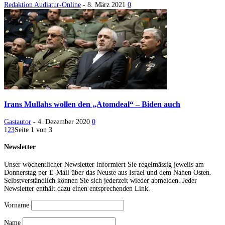
Redaktion Audiatur-Online
-
8. März 2021
0
Irans Mullahs wollen den „Atomdeal“ – Biden auch
Gastautor
-
4. Dezember 2020
0
1
2
3
Seite 1 von 3
Newsletter
Unser wöchentlicher Newsletter informiert Sie regelmässig jeweils am
Donnerstag per E-Mail über das Neuste aus Israel und dem Nahen Osten.
Selbstverständlich können Sie sich jederzeit wieder abmelden. Jeder
Newsletter enthält dazu einen entsprechenden Link.
Vorname
Name