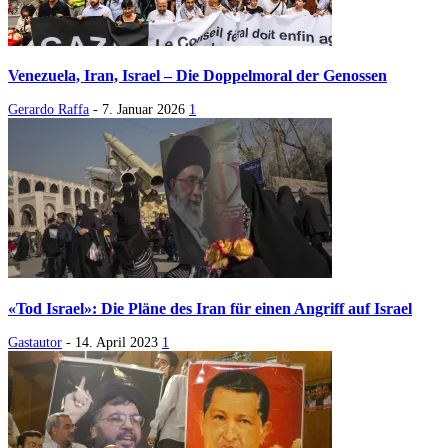
Venezuela, Iran, Israel – Die Doppelmoral der Genossen
Gerardo Raffa
-
7. Januar 2026
1
«Tod Israel»: Die Pläne des Iran für einen Angriff auf Israel
Gastautor
-
14. April 2023
1