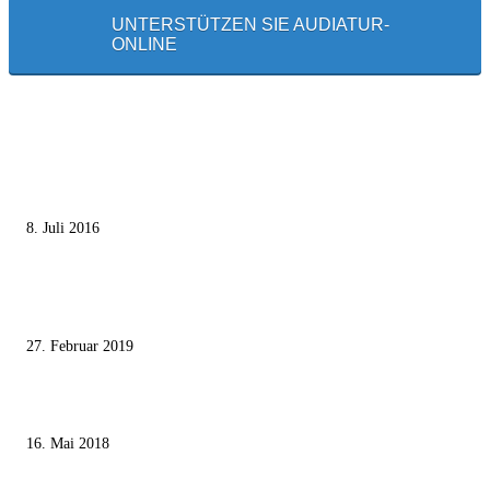
UNTERSTÜTZEN SIE AUDIATUR-
ONLINE
MEISTGELESEN
Die unerwünschte Offenbarung eines deutschen Syrers
8. Juli 2016
Pressefreiheit Fehlanzeige – Wie deutsche Politiker unliebsame Journaliste
mundtot machen wollen
27. Februar 2019
Ägypter stoppten die Gaza-Grenzunruhen
16. Mai 2018
MEISTKOMMENTIERT