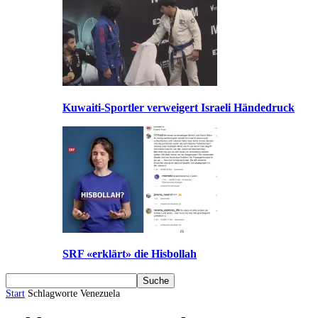
Kuwaiti-Sportler verweigert Israeli Händedruck
SRF «erklärt» die Hisbollah
Start
Schlagworte
Venezuela